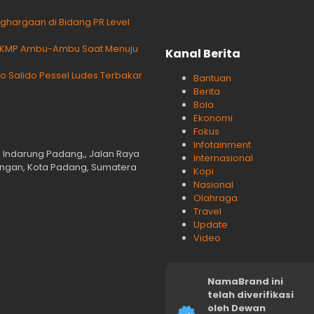
hargaan di Bidang PR Level
di KMP Ambu-Ambu Saat Menuju
Kanal Berita
 Salido Pessel Ludes Terbakar
Bantuan
Berita
Bola
Ekonomi
Fokus
Infotainment
n Indarung Padang,, Jalan Raya
Internasional
langan, Kota Padang, Sumatera
Kopi
Nasional
Olahraga
Travel
Update
Video
NamaBrand ini
telah diverifikasi
oleh Dewan