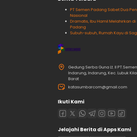
PT Semen Padang Sabet Dua Peng
Nasional
Dramatis, Ibu Hamil Melahirkan 
Padang
Subuh-subuh, Rumah Kayu di Sago
Gedung Serba Guna Lt. II PT.Seme
Indarung, Indarung, Kec. Lubuk Ki
Barat
katasumbarcom@gmail.com
Ikuti Kami
Jelajahi Berita di Apps Kami