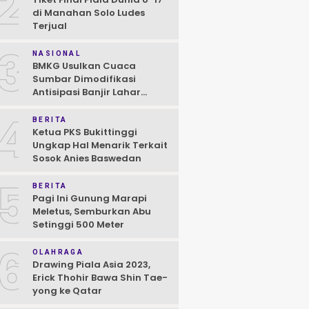
2
di Manahan Solo Ludes
Terjual
3
NASIONAL
BMKG Usulkan Cuaca
Sumbar Dimodifikasi
Antisipasi Banjir Lahar
Dingin Susulan
4
BERITA
Ketua PKS Bukittinggi
Ungkap Hal Menarik Terkait
Sosok Anies Baswedan
5
BERITA
Pagi Ini Gunung Marapi
Meletus, Semburkan Abu
Setinggi 500 Meter
6
OLAHRAGA
Drawing Piala Asia 2023,
Erick Thohir Bawa Shin Tae-
yong ke Qatar