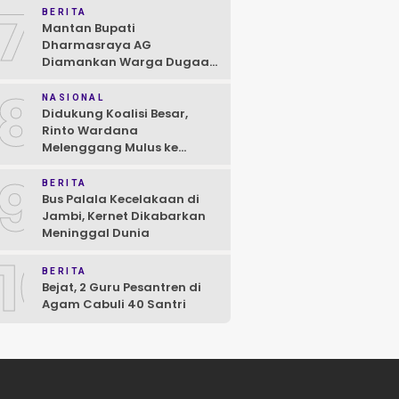
7
BERITA
Mantan Bupati
Dharmasraya AG
Diamankan Warga Dugaan
Asusila, Polisi: Ya, Benar!
8
NASIONAL
Didukung Koalisi Besar,
Rinto Wardana
Melenggang Mulus ke
Kontestasi Pilkada
9
Mentawai
BERITA
Bus Palala Kecelakaan di
Jambi, Kernet Dikabarkan
Meninggal Dunia
10
BERITA
Bejat, 2 Guru Pesantren di
Agam Cabuli 40 Santri