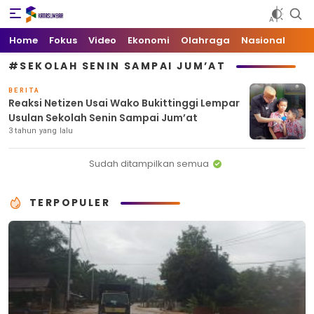
Kata Sumbar
Berita Sumbar Hari Ini
Home
Fokus
Video
Ekonomi
Olahraga
Nasional
#SEKOLAH SENIN SAMPAI JUM’AT
BERITA
Reaksi Netizen Usai Wako Bukittinggi Lempar
Usulan Sekolah Senin Sampai Jum’at
3 tahun yang lalu
Sudah ditampilkan semua
TERPOPULER