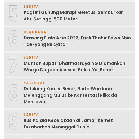
5
BERITA
Pagi Ini Gunung Marapi Meletus, Semburkan
Abu Setinggi 500 Meter
6
OLAHRAGA
Drawing Piala Asia 2023, Erick Thohir Bawa Shin
Tae-yong ke Qatar
7
BERITA
Mantan Bupati Dharmasraya AG Diamankan
Warga Dugaan Asusila, Polisi: Ya, Benar!
8
NASIONAL
Didukung Koalisi Besar, Rinto Wardana
Melenggang Mulus ke Kontestasi Pilkada
Mentawai
9
BERITA
Bus Palala Kecelakaan di Jambi, Kernet
Dikabarkan Meninggal Dunia