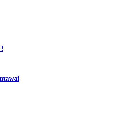
r!
ntawai