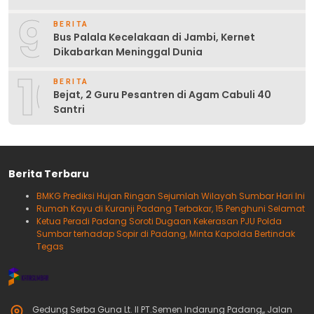
9
BERITA
Bus Palala Kecelakaan di Jambi, Kernet
Dikabarkan Meninggal Dunia
10
BERITA
Bejat, 2 Guru Pesantren di Agam Cabuli 40
Santri
Berita Terbaru
BMKG Prediksi Hujan Ringan Sejumlah Wilayah Sumbar Hari Ini
Rumah Kayu di Kuranji Padang Terbakar, 15 Penghuni Selamat
Ketua Peradi Padang Soroti Dugaan Kekerasan PJU Polda
Sumbar terhadap Sopir di Padang, Minta Kapolda Bertindak
Tegas
Gedung Serba Guna Lt. II PT.Semen Indarung Padang,, Jalan