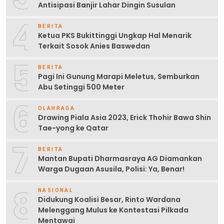
Antisipasi Banjir Lahar Dingin Susulan
4
BERITA
Ketua PKS Bukittinggi Ungkap Hal Menarik
Terkait Sosok Anies Baswedan
5
BERITA
Pagi Ini Gunung Marapi Meletus, Semburkan
Abu Setinggi 500 Meter
6
OLAHRAGA
Drawing Piala Asia 2023, Erick Thohir Bawa Shin
Tae-yong ke Qatar
7
BERITA
Mantan Bupati Dharmasraya AG Diamankan
Warga Dugaan Asusila, Polisi: Ya, Benar!
8
NASIONAL
Didukung Koalisi Besar, Rinto Wardana
Melenggang Mulus ke Kontestasi Pilkada
Mentawai