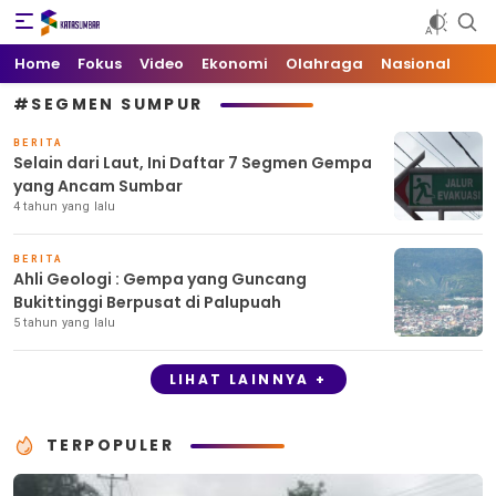
Kata Sumbar
Berita Sumbar Hari Ini
Home
Fokus
Video
Ekonomi
Olahraga
Nasional
#SEGMEN SUMPUR
BERITA
Selain dari Laut, Ini Daftar 7 Segmen Gempa
yang Ancam Sumbar
4 tahun yang lalu
BERITA
Ahli Geologi : Gempa yang Guncang
Bukittinggi Berpusat di Palupuah
5 tahun yang lalu
LIHAT LAINNYA +
TERPOPULER