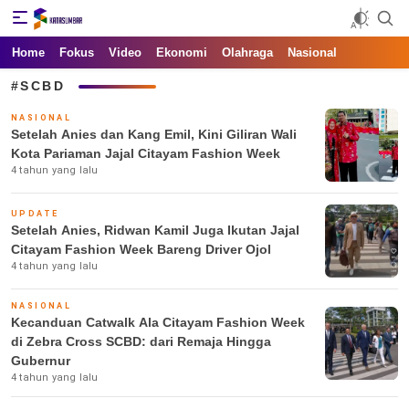
Kata Sumbar
Berita Sumbar Hari Ini
Home
Fokus
Video
Ekonomi
Olahraga
Nasional
#SCBD
NASIONAL
Setelah Anies dan Kang Emil, Kini Giliran Wali
Kota Pariaman Jajal Citayam Fashion Week
4 tahun yang lalu
UPDATE
Setelah Anies, Ridwan Kamil Juga Ikutan Jajal
Citayam Fashion Week Bareng Driver Ojol
4 tahun yang lalu
NASIONAL
Kecanduan Catwalk Ala Citayam Fashion Week
di Zebra Cross SCBD: dari Remaja Hingga
Gubernur
4 tahun yang lalu