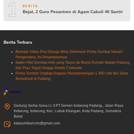
10
BERITA
Bejat, 2 Guru Pesantren di Agam Cabuli 40 Santri
Berita Terbaru
Beredar Video Pria Diduga Mirip Dirkrimum Polda Sumbar Marahi
Pengendara, Ini Penjelasannya
Makin Hits! Deretan Artis yang Terjun ke Bisnis Rumah Makan Padang,
dari Praz Teguh hingga Deddy Corbuzier
Polda Sumbar Ungkap Dugaan Penyelewengan 1.350 Liter Bio Solar
Bersubsidi di Padang
Gedung Serba Guna Lt. II PT.Semen Indarung Padang,, Jalan Raya
Indarung, Indarung, Kec. Lubuk Kilangan, Kota Padang, Sumatera
Barat
katasumbarcom@gmail.com