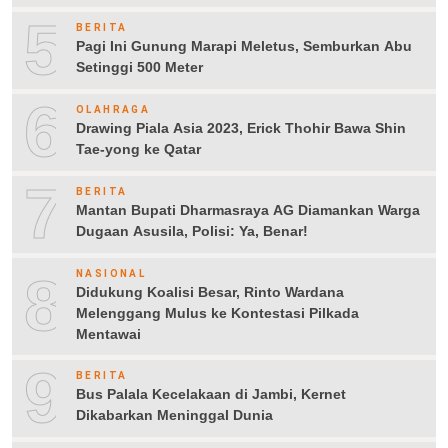
5
BERITA
Pagi Ini Gunung Marapi Meletus, Semburkan Abu
Setinggi 500 Meter
6
OLAHRAGA
Drawing Piala Asia 2023, Erick Thohir Bawa Shin
Tae-yong ke Qatar
7
BERITA
Mantan Bupati Dharmasraya AG Diamankan Warga
Dugaan Asusila, Polisi: Ya, Benar!
8
NASIONAL
Didukung Koalisi Besar, Rinto Wardana
Melenggang Mulus ke Kontestasi Pilkada
Mentawai
9
BERITA
Bus Palala Kecelakaan di Jambi, Kernet
Dikabarkan Meninggal Dunia