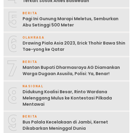
Terkait Sosok Anies Baswedan
5
BERITA
Pagi Ini Gunung Marapi Meletus, Semburkan
Abu Setinggi 500 Meter
6
OLAHRAGA
Drawing Piala Asia 2023, Erick Thohir Bawa Shin
Tae-yong ke Qatar
7
BERITA
Mantan Bupati Dharmasraya AG Diamankan
Warga Dugaan Asusila, Polisi: Ya, Benar!
8
NASIONAL
Didukung Koalisi Besar, Rinto Wardana
Melenggang Mulus ke Kontestasi Pilkada
Mentawai
9
BERITA
Bus Palala Kecelakaan di Jambi, Kernet
Dikabarkan Meninggal Dunia