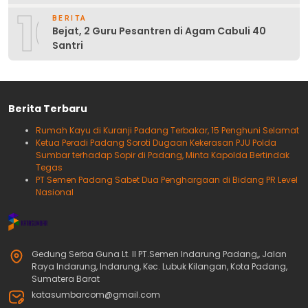
10
BERITA
Bejat, 2 Guru Pesantren di Agam Cabuli 40
Santri
Berita Terbaru
Rumah Kayu di Kuranji Padang Terbakar, 15 Penghuni Selamat
Ketua Peradi Padang Soroti Dugaan Kekerasan PJU Polda
Sumbar terhadap Sopir di Padang, Minta Kapolda Bertindak
Tegas
PT Semen Padang Sabet Dua Penghargaan di Bidang PR Level
Nasional
Gedung Serba Guna Lt. II PT.Semen Indarung Padang,, Jalan
Raya Indarung, Indarung, Kec. Lubuk Kilangan, Kota Padang,
Sumatera Barat
katasumbarcom@gmail.com