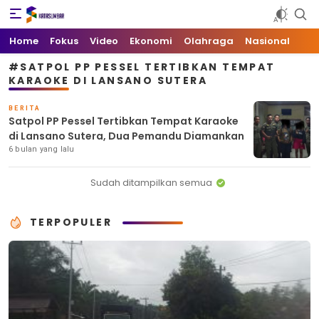
Kata Sumbar
Berita Sumbar Hari Ini
Home
Fokus
Video
Ekonomi
Olahraga
Nasional
#SATPOL PP PESSEL TERTIBKAN TEMPAT
KARAOKE DI LANSANO SUTERA
BERITA
Satpol PP Pessel Tertibkan Tempat Karaoke
di Lansano Sutera, Dua Pemandu Diamankan
6 bulan yang lalu
Sudah ditampilkan semua
TERPOPULER