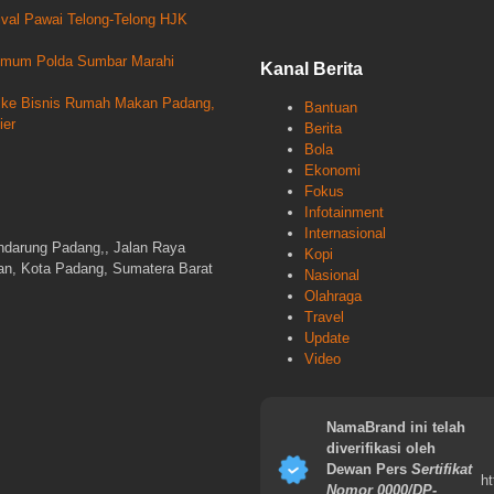
al Pawai Telong-Telong HJK
krimum Polda Sumbar Marahi
Kanal Berita
un ke Bisnis Rumah Makan Padang,
Bantuan
ier
Berita
Bola
Ekonomi
Fokus
Infotainment
Internasional
ndarung Padang,, Jalan Raya
Kopi
gan, Kota Padang, Sumatera Barat
Nasional
Olahraga
Travel
Update
Video
NamaBrand ini telah
diverifikasi oleh
Dewan Pers
Sertifikat
ht
Nomor 0000/DP-