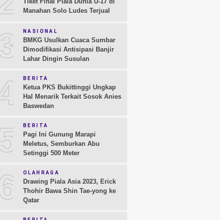
2
Tiket Final Piala Dunia U-17 di
Manahan Solo Ludes Terjual
3
NASIONAL
BMKG Usulkan Cuaca Sumbar
Dimodifikasi Antisipasi Banjir
Lahar Dingin Susulan
4
BERITA
Ketua PKS Bukittinggi Ungkap
Hal Menarik Terkait Sosok Anies
Baswedan
5
BERITA
Pagi Ini Gunung Marapi
Meletus, Semburkan Abu
Setinggi 500 Meter
6
OLAHRAGA
Drawing Piala Asia 2023, Erick
Thohir Bawa Shin Tae-yong ke
Qatar
BERITA