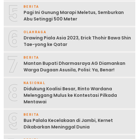
5
BERITA
Pagi Ini Gunung Marapi Meletus, Semburkan
Abu Setinggi 500 Meter
6
OLAHRAGA
Drawing Piala Asia 2023, Erick Thohir Bawa Shin
Tae-yong ke Qatar
7
BERITA
Mantan Bupati Dharmasraya AG Diamankan
Warga Dugaan Asusila, Polisi: Ya, Benar!
8
NASIONAL
Didukung Koalisi Besar, Rinto Wardana
Melenggang Mulus ke Kontestasi Pilkada
Mentawai
9
BERITA
Bus Palala Kecelakaan di Jambi, Kernet
Dikabarkan Meninggal Dunia