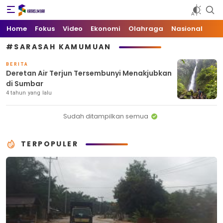
Kata Sumbar
Berita Sumbar Hari Ini
Home
Fokus
Video
Ekonomi
Olahraga
Nasional
#SARASAH KAMUMUAN
BERITA
Deretan Air Terjun Tersembunyi Menakjubkan
di Sumbar
4 tahun yang lalu
Sudah ditampilkan semua
TERPOPULER