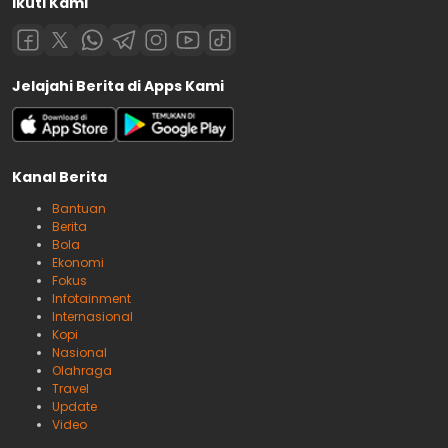
Ikuti Kami
Jelajahi Berita di Apps Kami
Kanal Berita
Bantuan
Berita
Bola
Ekonomi
Fokus
Infotainment
Internasional
Kopi
Nasional
Olahraga
Travel
Update
Video