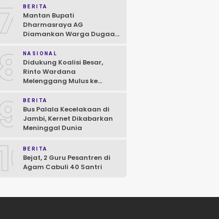
7
BERITA
Mantan Bupati
Dharmasraya AG
Diamankan Warga Dugaan
Asusila, Polisi: Ya, Benar!
8
NASIONAL
Didukung Koalisi Besar,
Rinto Wardana
Melenggang Mulus ke
Kontestasi Pilkada
9
Mentawai
BERITA
Bus Palala Kecelakaan di
Jambi, Kernet Dikabarkan
Meninggal Dunia
10
BERITA
Bejat, 2 Guru Pesantren di
Agam Cabuli 40 Santri