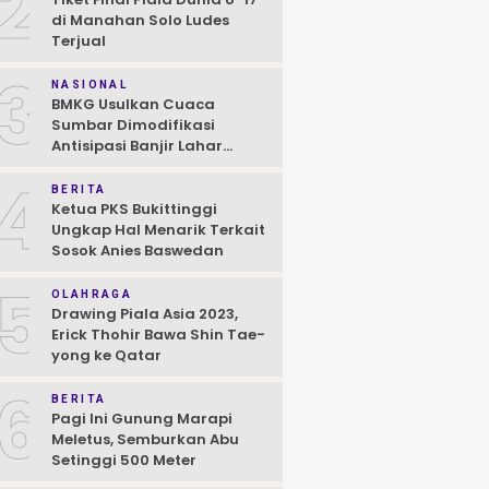
2
di Manahan Solo Ludes
Terjual
3
NASIONAL
BMKG Usulkan Cuaca
Sumbar Dimodifikasi
Antisipasi Banjir Lahar
Dingin Susulan
4
BERITA
Ketua PKS Bukittinggi
Ungkap Hal Menarik Terkait
Sosok Anies Baswedan
5
OLAHRAGA
Drawing Piala Asia 2023,
Erick Thohir Bawa Shin Tae-
yong ke Qatar
6
BERITA
Pagi Ini Gunung Marapi
Meletus, Semburkan Abu
Setinggi 500 Meter