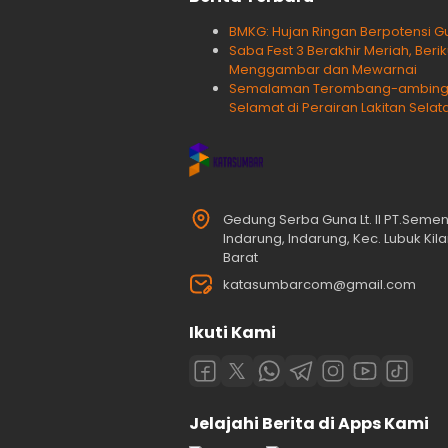
BMKG: Hujan Ringan Berpotensi Gu
Saba Fest 3 Berakhir Meriah, Ber
Menggambar dan Mewarnai
Semalaman Terombang-ambing, 
Selamat di Perairan Lakitan Selat
Gedung Serba Guna Lt. II PT.Seme
Indarung, Indarung, Kec. Lubuk Ki
Barat
katasumbarcom@gmail.com
Ikuti Kami
Jelajahi Berita di Apps Kami