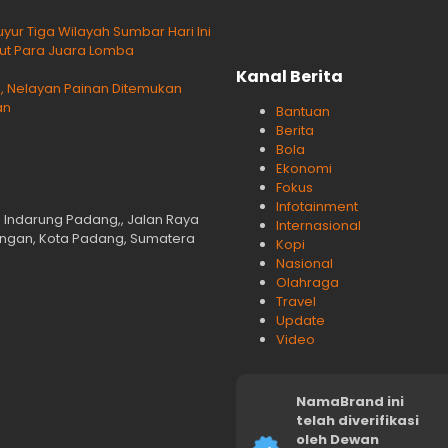
yur Tiga Wilayah Sumbar Hari Ini
ikut Para Juara Lomba
Kanal Berita
Nelayan Painan Ditemukan
an
Bantuan
Berita
Bola
Ekonomi
Fokus
Infotainment
n Indarung Padang,, Jalan Raya
Internasional
langan, Kota Padang, Sumatera
Kopi
Nasional
Olahraga
Travel
Update
Video
NamaBrand ini
telah diverifikasi
oleh Dewan