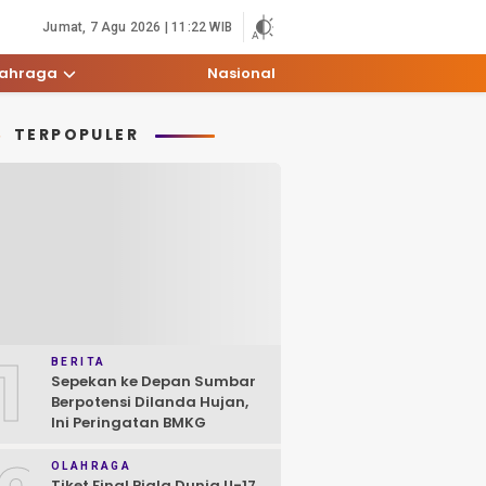
Jumat, 7 Agu 2026 | 11:22 WIB
lahraga
Nasional
TERPOPULER
1
BERITA
Sepekan ke Depan Sumbar
Berpotensi Dilanda Hujan,
Ini Peringatan BMKG
OLAHRAGA
Tiket Final Piala Dunia U-17