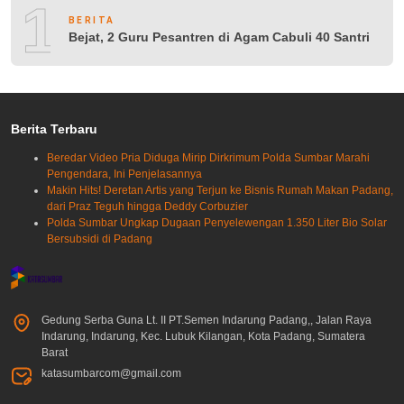
10
BERITA
Bejat, 2 Guru Pesantren di Agam Cabuli 40 Santri
Berita Terbaru
Beredar Video Pria Diduga Mirip Dirkrimum Polda Sumbar Marahi
Pengendara, Ini Penjelasannya
Makin Hits! Deretan Artis yang Terjun ke Bisnis Rumah Makan Padang,
dari Praz Teguh hingga Deddy Corbuzier
Polda Sumbar Ungkap Dugaan Penyelewengan 1.350 Liter Bio Solar
Bersubsidi di Padang
Gedung Serba Guna Lt. II PT.Semen Indarung Padang,, Jalan Raya
Indarung, Indarung, Kec. Lubuk Kilangan, Kota Padang, Sumatera
Barat
katasumbarcom@gmail.com