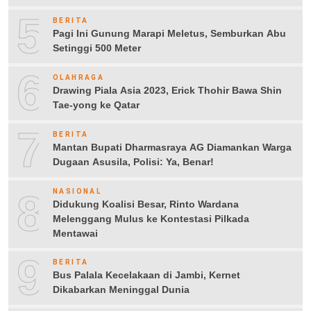
5
BERITA
Pagi Ini Gunung Marapi Meletus, Semburkan Abu
Setinggi 500 Meter
6
OLAHRAGA
Drawing Piala Asia 2023, Erick Thohir Bawa Shin
Tae-yong ke Qatar
7
BERITA
Mantan Bupati Dharmasraya AG Diamankan Warga
Dugaan Asusila, Polisi: Ya, Benar!
8
NASIONAL
Didukung Koalisi Besar, Rinto Wardana
Melenggang Mulus ke Kontestasi Pilkada
Mentawai
9
BERITA
Bus Palala Kecelakaan di Jambi, Kernet
Dikabarkan Meninggal Dunia