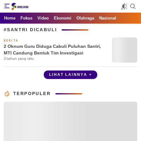
Kata Sumbar
Berita Sumbar Hari Ini
Home
Fokus
Video
Ekonomi
Olahraga
Nasional
#SANTRI DICABULI
BERITA
2 Oknum Guru Diduga Cabuli Puluhan Santri,
MTI Candung Bentuk Tim Investigasi
2 tahun yang lalu
LIHAT LAINNYA +
TERPOPULER