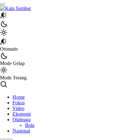
Kata Sumbar
Berita Sumbar Hari Ini
Otomatis
Mode Gelap
Mode Terang
Home
Fokus
Video
Ekonomi
Olahraga
Bola
Nasional