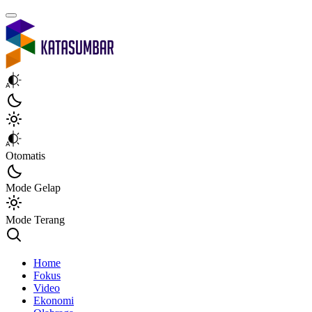
Kata Sumbar
Berita Sumbar Hari Ini
Otomatis
Mode Gelap
Mode Terang
Home
Fokus
Video
Ekonomi