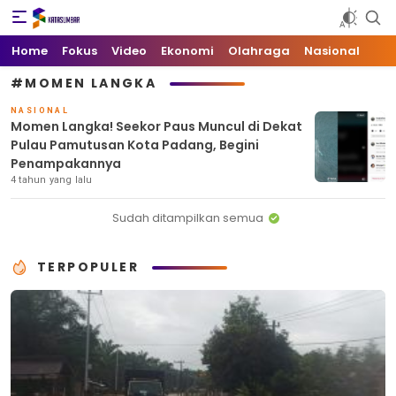
Kata Sumbar
Berita Sumbar Hari Ini
Home
Fokus
Video
Ekonomi
Olahraga
Nasional
#MOMEN LANGKA
NASIONAL
Momen Langka! Seekor Paus Muncul di Dekat
Pulau Pamutusan Kota Padang, Begini
Penampakannya
4 tahun yang lalu
Sudah ditampilkan semua
TERPOPULER