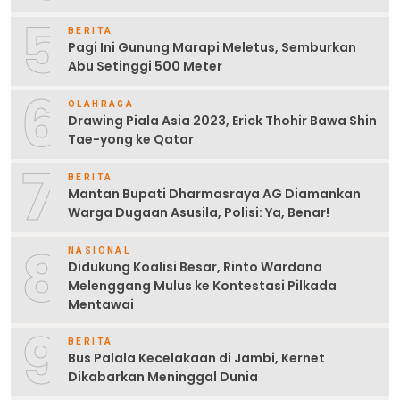
5
BERITA
Pagi Ini Gunung Marapi Meletus, Semburkan
Abu Setinggi 500 Meter
6
OLAHRAGA
Drawing Piala Asia 2023, Erick Thohir Bawa Shin
Tae-yong ke Qatar
7
BERITA
Mantan Bupati Dharmasraya AG Diamankan
Warga Dugaan Asusila, Polisi: Ya, Benar!
8
NASIONAL
Didukung Koalisi Besar, Rinto Wardana
Melenggang Mulus ke Kontestasi Pilkada
Mentawai
9
BERITA
Bus Palala Kecelakaan di Jambi, Kernet
Dikabarkan Meninggal Dunia