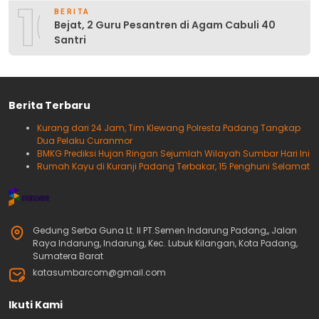
10
BERITA
Bejat, 2 Guru Pesantren di Agam Cabuli 40
Santri
Berita Terbaru
Kurang dari 24 Jam, Tim Klewang Polresta Padang Tangkap
Dua Pelaku Curanmor
BMKG Prediksi Hujan Ringan Sejumlah Wilayah Sumbar Hari Ini
Rumah Kayu di Kuranji Padang Terbakar, 15 Penghuni Selamat
Gedung Serba Guna Lt. II PT.Semen Indarung Padang,, Jalan
Raya Indarung, Indarung, Kec. Lubuk Kilangan, Kota Padang,
Sumatera Barat
katasumbarcom@gmail.com
Ikuti Kami