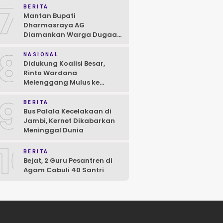
7
BERITA
Mantan Bupati
Dharmasraya AG
Diamankan Warga Dugaan
Asusila, Polisi: Ya, Benar!
8
NASIONAL
Didukung Koalisi Besar,
Rinto Wardana
Melenggang Mulus ke
Kontestasi Pilkada
9
Mentawai
BERITA
Bus Palala Kecelakaan di
Jambi, Kernet Dikabarkan
Meninggal Dunia
10
BERITA
Bejat, 2 Guru Pesantren di
Agam Cabuli 40 Santri