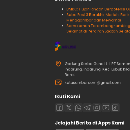
BMKG: Hujan Ringan Berpotensi Gu
Saba Fest 3 Berakhir Meriah, Ber
Menggambar dan Mewarnai
Semalaman Terombang-ambing, 
Selamat di Perairan Lakitan Selat
Gedung Serba Guna Lt. II PT.Seme
Indarung, Indarung, Kec. Lubuk Ki
Barat
katasumbarcom@gmail.com
Ikuti Kami
Jelajahi Berita di Apps Kami