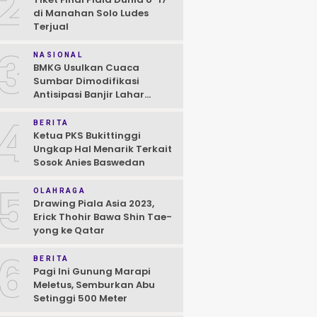
2
di Manahan Solo Ludes
Terjual
3
NASIONAL
BMKG Usulkan Cuaca
Sumbar Dimodifikasi
Antisipasi Banjir Lahar
Dingin Susulan
4
BERITA
Ketua PKS Bukittinggi
Ungkap Hal Menarik Terkait
Sosok Anies Baswedan
5
OLAHRAGA
Drawing Piala Asia 2023,
Erick Thohir Bawa Shin Tae-
yong ke Qatar
6
BERITA
Pagi Ini Gunung Marapi
Meletus, Semburkan Abu
Setinggi 500 Meter