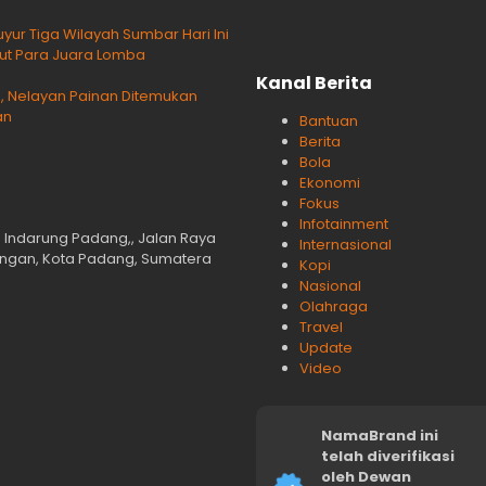
yur Tiga Wilayah Sumbar Hari Ini
ikut Para Juara Lomba
Kanal Berita
Nelayan Painan Ditemukan
an
Bantuan
Berita
Bola
Ekonomi
Fokus
Infotainment
n Indarung Padang,, Jalan Raya
Internasional
langan, Kota Padang, Sumatera
Kopi
Nasional
Olahraga
Travel
Update
Video
NamaBrand ini
telah diverifikasi
oleh Dewan