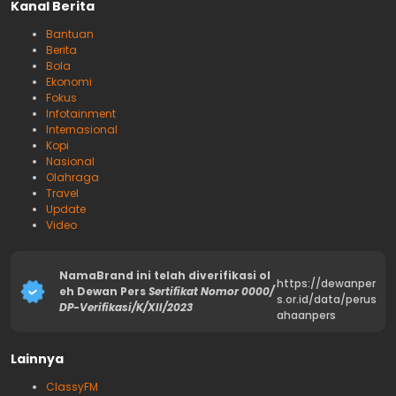
Kanal Berita
Bantuan
Berita
Bola
Ekonomi
Fokus
Infotainment
Internasional
Kopi
Nasional
Olahraga
Travel
Update
Video
NamaBrand ini telah diverifikasi ol
https://dewanper
eh Dewan Pers
Sertifikat Nomor 0000/
s.or.id/data/perus
DP-Verifikasi/K/XII/2023
ahaanpers
Lainnya
ClassyFM