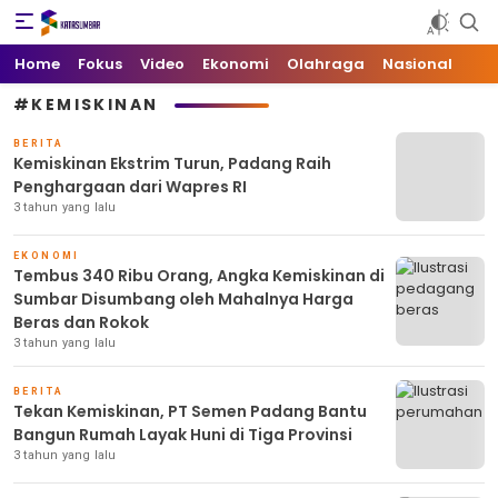
Kata Sumbar
Berita Sumbar Hari Ini
Home
Fokus
Video
Ekonomi
Olahraga
Nasional
#KEMISKINAN
BERITA
Kemiskinan Ekstrim Turun, Padang Raih
Penghargaan dari Wapres RI
3 tahun yang lalu
EKONOMI
Tembus 340 Ribu Orang, Angka Kemiskinan di
Sumbar Disumbang oleh Mahalnya Harga
Beras dan Rokok
3 tahun yang lalu
BERITA
Tekan Kemiskinan, PT Semen Padang Bantu
Bangun Rumah Layak Huni di Tiga Provinsi
3 tahun yang lalu