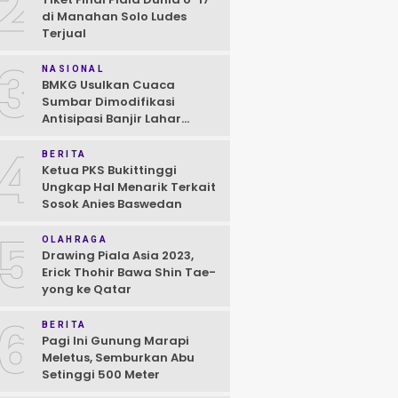
2
di Manahan Solo Ludes
Terjual
3
NASIONAL
BMKG Usulkan Cuaca
Sumbar Dimodifikasi
Antisipasi Banjir Lahar
Dingin Susulan
4
BERITA
Ketua PKS Bukittinggi
Ungkap Hal Menarik Terkait
Sosok Anies Baswedan
5
OLAHRAGA
Drawing Piala Asia 2023,
Erick Thohir Bawa Shin Tae-
yong ke Qatar
6
BERITA
Pagi Ini Gunung Marapi
Meletus, Semburkan Abu
Setinggi 500 Meter