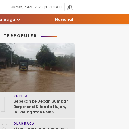
Jumat, 7 Agu 2026 | 16:13 WIB
lahraga
Nasional
TERPOPULER
1
BERITA
Sepekan ke Depan Sumbar
Berpotensi Dilanda Hujan,
Ini Peringatan BMKG
OLAHRAGA
Tiket Final Piala Dunia U-17