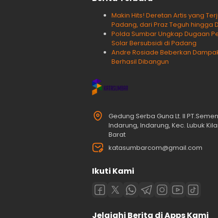
Makin Hits! Deretan Artis yang Te
Padang, dari Praz Teguh hingga 
Polda Sumbar Ungkap Dugaan Pen
Solar Bersubsidi di Padang
Andre Rosiade Beberkan Dampak Ji
Berhasil Dibangun
Gedung Serba Guna Lt. II PT.Seme
Indarung, Indarung, Kec. Lubuk Ki
Barat
katasumbarcom@gmail.com
Ikuti Kami
Jelajahi Berita di Apps Kami