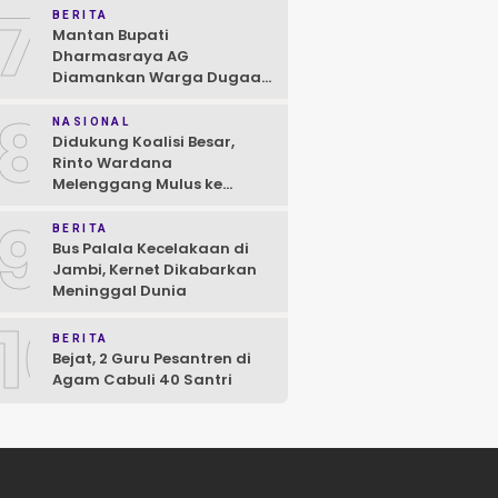
7
BERITA
Mantan Bupati
Dharmasraya AG
Diamankan Warga Dugaan
Asusila, Polisi: Ya, Benar!
8
NASIONAL
Didukung Koalisi Besar,
Rinto Wardana
Melenggang Mulus ke
Kontestasi Pilkada
9
Mentawai
BERITA
Bus Palala Kecelakaan di
Jambi, Kernet Dikabarkan
Meninggal Dunia
10
BERITA
Bejat, 2 Guru Pesantren di
Agam Cabuli 40 Santri