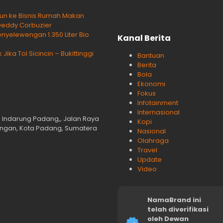
rjun ke Bisnis Rumah Makan
Deddy Corbuzier
yelewengan 1.350 Liter Bio
Kanal Berita
ka Tol Sicincin – Bukittinggi
Bantuan
Berita
Bola
Ekonomi
Fokus
Infotainment
Internasional
n Indarung Padang,, Jalan Raya
Kopi
langan, Kota Padang, Sumatera
Nasional
Olahraga
Travel
Update
Video
NamaBrand ini
telah diverifikasi
oleh Dewan