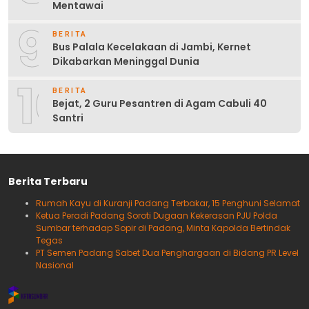
Mentawai
9
BERITA
Bus Palala Kecelakaan di Jambi, Kernet
Dikabarkan Meninggal Dunia
10
BERITA
Bejat, 2 Guru Pesantren di Agam Cabuli 40
Santri
Berita Terbaru
Rumah Kayu di Kuranji Padang Terbakar, 15 Penghuni Selamat
Ketua Peradi Padang Soroti Dugaan Kekerasan PJU Polda
Sumbar terhadap Sopir di Padang, Minta Kapolda Bertindak
Tegas
PT Semen Padang Sabet Dua Penghargaan di Bidang PR Level
Nasional