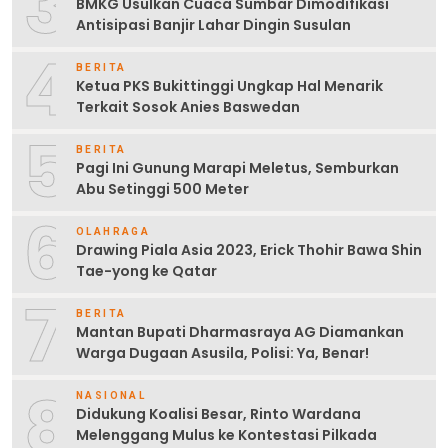
3
BMKG Usulkan Cuaca Sumbar Dimodifikasi
Antisipasi Banjir Lahar Dingin Susulan
4
BERITA
Ketua PKS Bukittinggi Ungkap Hal Menarik
Terkait Sosok Anies Baswedan
5
BERITA
Pagi Ini Gunung Marapi Meletus, Semburkan
Abu Setinggi 500 Meter
6
OLAHRAGA
Drawing Piala Asia 2023, Erick Thohir Bawa Shin
Tae-yong ke Qatar
7
BERITA
Mantan Bupati Dharmasraya AG Diamankan
Warga Dugaan Asusila, Polisi: Ya, Benar!
8
NASIONAL
Didukung Koalisi Besar, Rinto Wardana
Melenggang Mulus ke Kontestasi Pilkada