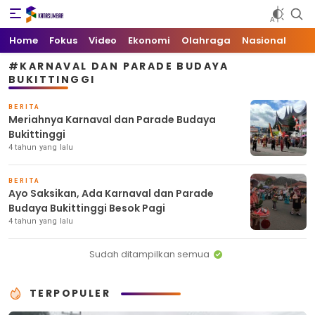
Kata Sumbar
Berita Sumbar Hari Ini
Home
Fokus
Video
Ekonomi
Olahraga
Nasional
#KARNAVAL DAN PARADE BUDAYA
BUKITTINGGI
BERITA
Meriahnya Karnaval dan Parade Budaya
Bukittinggi
4 tahun yang lalu
BERITA
Ayo Saksikan, Ada Karnaval dan Parade
Budaya Bukittinggi Besok Pagi
4 tahun yang lalu
Sudah ditampilkan semua
TERPOPULER