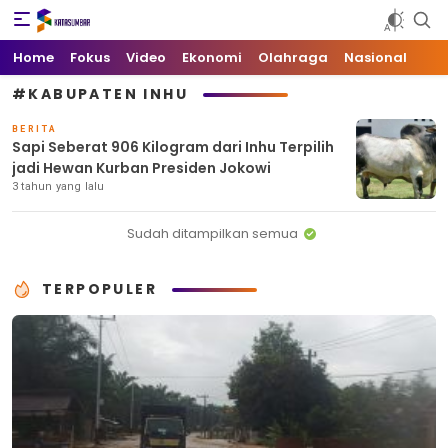
Kata Sumbar
Berita Sumbar Hari Ini
Home
Fokus
Video
Ekonomi
Olahraga
Nasional
#KABUPATEN INHU
BERITA
Sapi Seberat 906 Kilogram dari Inhu Terpilih
jadi Hewan Kurban Presiden Jokowi
3 tahun yang lalu
Sudah ditampilkan semua
TERPOPULER