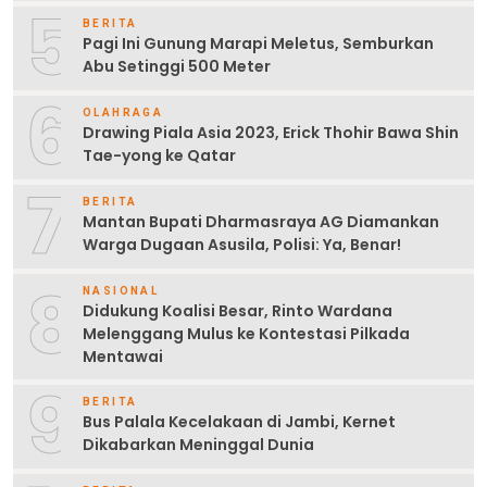
5
BERITA
Pagi Ini Gunung Marapi Meletus, Semburkan
Abu Setinggi 500 Meter
6
OLAHRAGA
Drawing Piala Asia 2023, Erick Thohir Bawa Shin
Tae-yong ke Qatar
7
BERITA
Mantan Bupati Dharmasraya AG Diamankan
Warga Dugaan Asusila, Polisi: Ya, Benar!
8
NASIONAL
Didukung Koalisi Besar, Rinto Wardana
Melenggang Mulus ke Kontestasi Pilkada
Mentawai
9
BERITA
Bus Palala Kecelakaan di Jambi, Kernet
Dikabarkan Meninggal Dunia