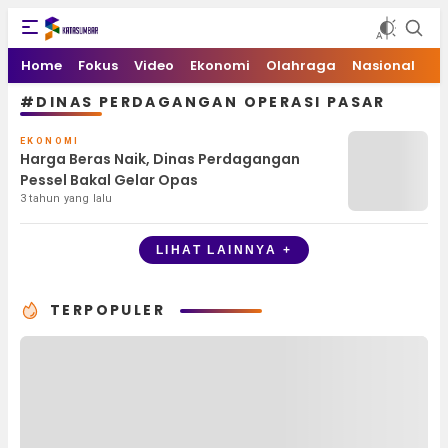
Kata Sumbar
Berita Sumbar Hari Ini
Home
Fokus
Video
Ekonomi
Olahraga
Nasional
#DINAS PERDAGANGAN OPERASI PASAR
EKONOMI
Harga Beras Naik, Dinas Perdagangan
Pessel Bakal Gelar Opas
3 tahun yang lalu
LIHAT LAINNYA +
TERPOPULER