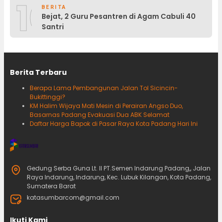
10
BERITA
Bejat, 2 Guru Pesantren di Agam Cabuli 40
Santri
Berita Terbaru
Berapa Lama Pembangunan Jalan Tol Sicincin-
Bukittinggi?
KM Halim Wijaya Mati Mesin di Perairan Angso Duo,
Basarnas Padang Evakuasi Dua ABK Selamat
Daftar Harga Bapok di Pasar Raya Kota Padang Hari Ini
Gedung Serba Guna Lt. II PT.Semen Indarung Padang,, Jalan
Raya Indarung, Indarung, Kec. Lubuk Kilangan, Kota Padang,
Sumatera Barat
katasumbarcom@gmail.com
Ikuti Kami