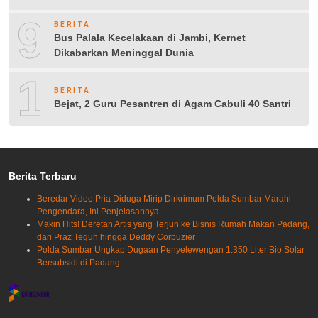
9
BERITA
Bus Palala Kecelakaan di Jambi, Kernet
Dikabarkan Meninggal Dunia
10
BERITA
Bejat, 2 Guru Pesantren di Agam Cabuli 40 Santri
Berita Terbaru
Beredar Video Pria Diduga Mirip Dirkrimum Polda Sumbar Marahi
Pengendara, Ini Penjelasannya
Makin Hits! Deretan Artis yang Terjun ke Bisnis Rumah Makan Padang,
dari Praz Teguh hingga Deddy Corbuzier
Polda Sumbar Ungkap Dugaan Penyelewengan 1.350 Liter Bio Solar
Bersubsidi di Padang