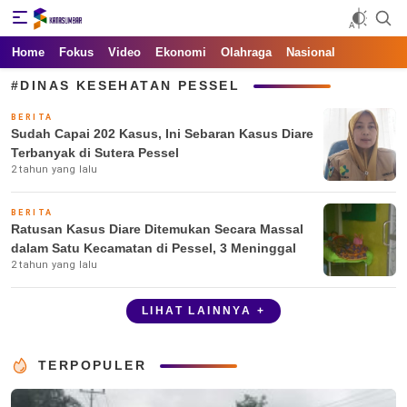
Kata Sumbar
Berita Sumbar Hari Ini
Home
Fokus
Video
Ekonomi
Olahraga
Nasional
#DINAS KESEHATAN PESSEL
BERITA
Sudah Capai 202 Kasus, Ini Sebaran Kasus Diare
Terbanyak di Sutera Pessel
2 tahun yang lalu
BERITA
Ratusan Kasus Diare Ditemukan Secara Massal
dalam Satu Kecamatan di Pessel, 3 Meninggal
2 tahun yang lalu
LIHAT LAINNYA +
TERPOPULER