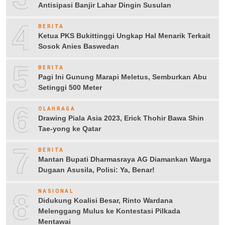
Antisipasi Banjir Lahar Dingin Susulan
4
BERITA
Ketua PKS Bukittinggi Ungkap Hal Menarik Terkait
Sosok Anies Baswedan
5
BERITA
Pagi Ini Gunung Marapi Meletus, Semburkan Abu
Setinggi 500 Meter
6
OLAHRAGA
Drawing Piala Asia 2023, Erick Thohir Bawa Shin
Tae-yong ke Qatar
7
BERITA
Mantan Bupati Dharmasraya AG Diamankan Warga
Dugaan Asusila, Polisi: Ya, Benar!
8
NASIONAL
Didukung Koalisi Besar, Rinto Wardana
Melenggang Mulus ke Kontestasi Pilkada
Mentawai