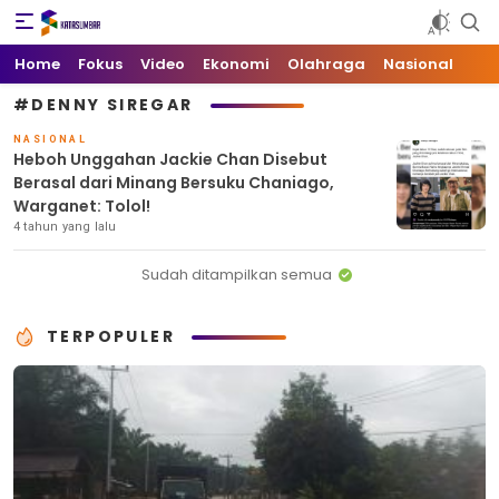
Kata Sumbar
Berita Sumbar Hari Ini
Home
Fokus
Video
Ekonomi
Olahraga
Nasional
#DENNY SIREGAR
NASIONAL
Heboh Unggahan Jackie Chan Disebut
Berasal dari Minang Bersuku Chaniago,
Warganet: Tolol!
4 tahun yang lalu
Sudah ditampilkan semua
TERPOPULER