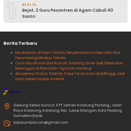
10
BERITA
Bejat, 2 Guru Pesantren di Agam Cabuli 40
Santri
Berita Terbaru
Kecelakaan di Kayu Tanam, Pengendara Scoopy dan Dua
Penumpang Minibus Terluka
Cium Bau Busuk dari Rumah, Seorang Driver Ojek Ditemukan
Meninggal di Pasia Nan Tigo Kota Padang
Akademisi Unand: Polemik Trase Tol Sicincin-Bukittinggi Jadi
Ujian Kepercayaan Investor
Gedung Serba Guna Lt. II PT.Semen Indarung Padang,, Jalan
Raya Indarung, Indarung, Kec. Lubuk Kilangan, Kota Padang,
Sumatera Barat
katasumbarcom@gmail.com