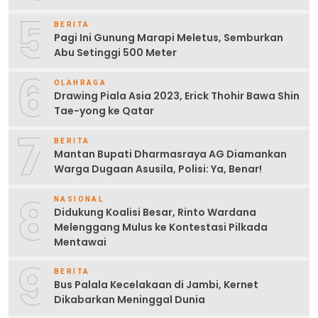
5
BERITA
Pagi Ini Gunung Marapi Meletus, Semburkan
Abu Setinggi 500 Meter
6
OLAHRAGA
Drawing Piala Asia 2023, Erick Thohir Bawa Shin
Tae-yong ke Qatar
7
BERITA
Mantan Bupati Dharmasraya AG Diamankan
Warga Dugaan Asusila, Polisi: Ya, Benar!
8
NASIONAL
Didukung Koalisi Besar, Rinto Wardana
Melenggang Mulus ke Kontestasi Pilkada
Mentawai
9
BERITA
Bus Palala Kecelakaan di Jambi, Kernet
Dikabarkan Meninggal Dunia