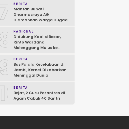
7
BERITA
Mantan Bupati
Dharmasraya AG
Diamankan Warga Dugaan
Asusila, Polisi: Ya, Benar!
8
NASIONAL
Didukung Koalisi Besar,
Rinto Wardana
Melenggang Mulus ke
Kontestasi Pilkada
9
Mentawai
BERITA
Bus Palala Kecelakaan di
Jambi, Kernet Dikabarkan
Meninggal Dunia
10
BERITA
Bejat, 2 Guru Pesantren di
Agam Cabuli 40 Santri