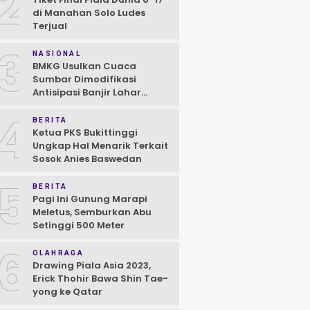
2
di Manahan Solo Ludes
Terjual
3
NASIONAL
BMKG Usulkan Cuaca
Sumbar Dimodifikasi
Antisipasi Banjir Lahar
Dingin Susulan
4
BERITA
Ketua PKS Bukittinggi
Ungkap Hal Menarik Terkait
Sosok Anies Baswedan
5
BERITA
Pagi Ini Gunung Marapi
Meletus, Semburkan Abu
Setinggi 500 Meter
6
OLAHRAGA
Drawing Piala Asia 2023,
Erick Thohir Bawa Shin Tae-
yong ke Qatar