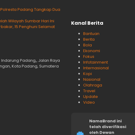
g Polresta Padang Tangkap Dua
lah Wilayah Sumbar Hari Ini
Kanal Berita
rbakar, 15 Penghuni Selamat
Bantuan
Berita
Bola
Ekonomi
Fokus
n Indarung Padang,, Jalan Raya
Infotainment
langan, Kota Padang, Sumatera
Internasional
Kopi
Nasional
Olahraga
Travel
Update
Video
NamaBrand ini
telah diverifikasi
oleh Dewan