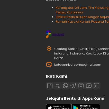
Kurang dari 24 Jam, Tim Klewan
Pelaku Curanmor
BMKG Prediksi Hujan Ringan Sejum
Rumah Kayu di Kuranji Padang Te
Gedung Serba Guna Lt. II PT.Seme
Indarung, Indarung, Kec. Lubuk Ki
Barat
katasumbarcom@gmail.com
Ikuti Kami
Jelajahi Berita di Apps Kami