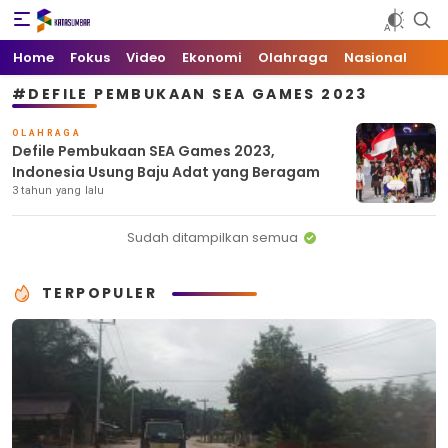
Kata Sumbar
Berita Sumbar Hari Ini
Home
Fokus
Video
Ekonomi
Olahraga
Nasional
#DEFILE PEMBUKAAN SEA GAMES 2023
OLAHRAGA
Defile Pembukaan SEA Games 2023,
Indonesia Usung Baju Adat yang Beragam
3 tahun yang lalu
Sudah ditampilkan semua
TERPOPULER