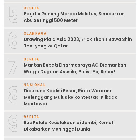
5
BERITA
Pagi Ini Gunung Marapi Meletus, Semburkan
Abu Setinggi 500 Meter
6
OLAHRAGA
Drawing Piala Asia 2023, Erick Thohir Bawa Shin
Tae-yong ke Qatar
7
BERITA
Mantan Bupati Dharmasraya AG Diamankan
Warga Dugaan Asusila, Polisi: Ya, Benar!
8
NASIONAL
Didukung Koalisi Besar, Rinto Wardana
Melenggang Mulus ke Kontestasi Pilkada
Mentawai
9
BERITA
Bus Palala Kecelakaan di Jambi, Kernet
Dikabarkan Meninggal Dunia