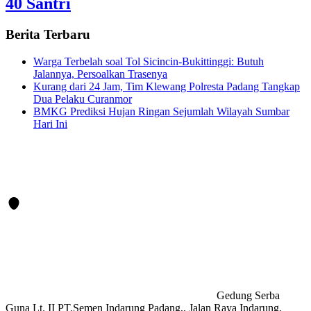
40 Santri
Berita Terbaru
Warga Terbelah soal Tol Sicincin-Bukittinggi: Butuh
Jalannya, Persoalkan Trasenya
Kurang dari 24 Jam, Tim Klewang Polresta Padang Tangkap
Dua Pelaku Curanmor
BMKG Prediksi Hujan Ringan Sejumlah Wilayah Sumbar
Hari Ini
Gedung Serba
Guna Lt. II PT.Semen Indarung Padang,, Jalan Raya Indarung,