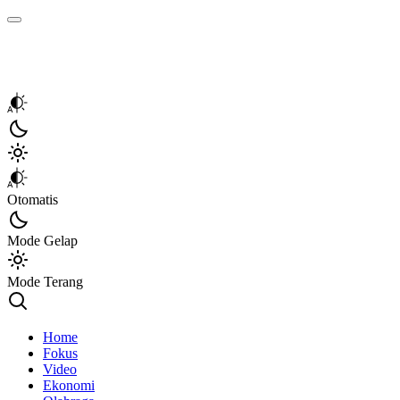
Kata Sumbar
Berita Sumbar Hari Ini
Otomatis
Mode Gelap
Mode Terang
Home
Fokus
Video
Ekonomi