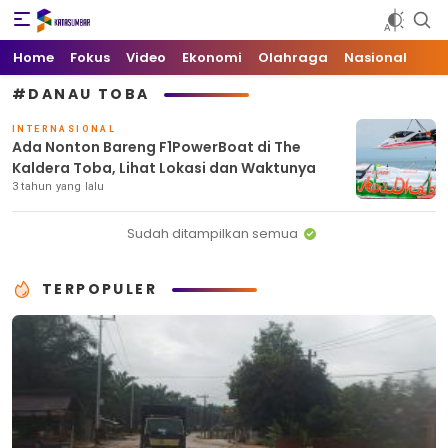
Kata Sumbar
Berita Sumbar Hari Ini
Home
Fokus
Video
Ekonomi
Olahraga
Nasional
#DANAU TOBA
INTERNASIONAL
Ada Nonton Bareng F1PowerBoat di The
Kaldera Toba, Lihat Lokasi dan Waktunya
3 tahun yang lalu
Sudah ditampilkan semua
TERPOPULER