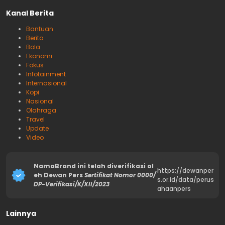
Kanal Berita
Bantuan
Berita
Bola
Ekonomi
Fokus
Infotainment
Internasional
Kopi
Nasional
Olahraga
Travel
Update
Video
NamaBrand ini telah diverifikasi ol
https://dewanper
eh Dewan Pers
Sertifikat Nomor 0000/
s.or.id/data/perus
DP-Verifikasi/K/XII/2023
ahaanpers
Lainnya