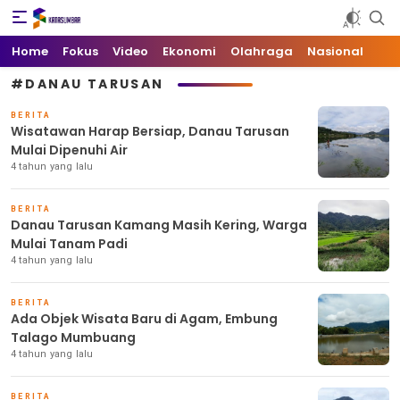
Kata Sumbar
Berita Sumbar Hari Ini
Home
Fokus
Video
Ekonomi
Olahraga
Nasional
#DANAU TARUSAN
BERITA
Wisatawan Harap Bersiap, Danau Tarusan
Mulai Dipenuhi Air
4 tahun yang lalu
BERITA
Danau Tarusan Kamang Masih Kering, Warga
Mulai Tanam Padi
4 tahun yang lalu
BERITA
Ada Objek Wisata Baru di Agam, Embung
Talago Mumbuang
4 tahun yang lalu
BERITA