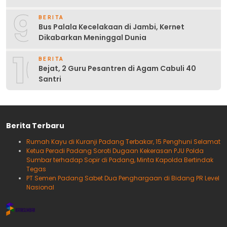
9
BERITA
Bus Palala Kecelakaan di Jambi, Kernet
Dikabarkan Meninggal Dunia
10
BERITA
Bejat, 2 Guru Pesantren di Agam Cabuli 40
Santri
Berita Terbaru
Rumah Kayu di Kuranji Padang Terbakar, 15 Penghuni Selamat
Ketua Peradi Padang Soroti Dugaan Kekerasan PJU Polda
Sumbar terhadap Sopir di Padang, Minta Kapolda Bertindak
Tegas
PT Semen Padang Sabet Dua Penghargaan di Bidang PR Level
Nasional