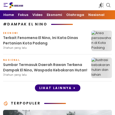
Kata Sumbar
Berita Sumbar Hari Ini
Home
Fokus
Video
Ekonomi
Olahraga
Nasional
#DAMPAK EL NINO
EKONOMI
Terkait Fenomena El Nino, Ini Kata Dinas
Pertanian Kota Padang
3 tahun yang lalu
NASIONAL
Sumbar Termasuk Daerah Rawan Terkena
Dampak El Nino, Waspada Kebakaran Hutan!
3 tahun yang lalu
LIHAT LAINNYA +
TERPOPULER