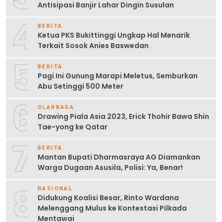
Antisipasi Banjir Lahar Dingin Susulan
4
BERITA
Ketua PKS Bukittinggi Ungkap Hal Menarik
Terkait Sosok Anies Baswedan
5
BERITA
Pagi Ini Gunung Marapi Meletus, Semburkan
Abu Setinggi 500 Meter
6
OLAHRAGA
Drawing Piala Asia 2023, Erick Thohir Bawa Shin
Tae-yong ke Qatar
7
BERITA
Mantan Bupati Dharmasraya AG Diamankan
Warga Dugaan Asusila, Polisi: Ya, Benar!
8
NASIONAL
Didukung Koalisi Besar, Rinto Wardana
Melenggang Mulus ke Kontestasi Pilkada
Mentawai