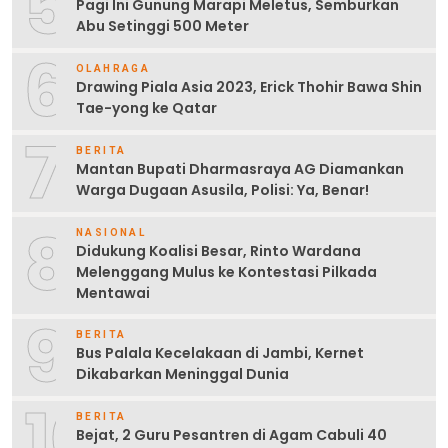
5
Pagi Ini Gunung Marapi Meletus, Semburkan
Abu Setinggi 500 Meter
6
OLAHRAGA
Drawing Piala Asia 2023, Erick Thohir Bawa Shin
Tae-yong ke Qatar
7
BERITA
Mantan Bupati Dharmasraya AG Diamankan
Warga Dugaan Asusila, Polisi: Ya, Benar!
8
NASIONAL
Didukung Koalisi Besar, Rinto Wardana
Melenggang Mulus ke Kontestasi Pilkada
Mentawai
9
BERITA
Bus Palala Kecelakaan di Jambi, Kernet
Dikabarkan Meninggal Dunia
10
BERITA
Bejat, 2 Guru Pesantren di Agam Cabuli 40