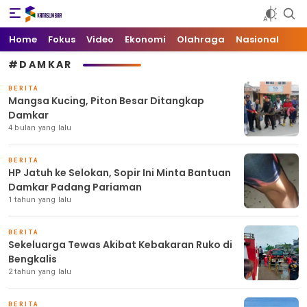
Kata Sumbar
Berita Sumbar Hari Ini
Home
Fokus
Video
Ekonomi
Olahraga
Nasional
#DAMKAR
BERITA
Mangsa Kucing, Piton Besar Ditangkap
Damkar
4 bulan yang lalu
BERITA
HP Jatuh ke Selokan, Sopir Ini Minta Bantuan
Damkar Padang Pariaman
1 tahun yang lalu
BERITA
Sekeluarga Tewas Akibat Kebakaran Ruko di
Bengkalis
2 tahun yang lalu
BERITA