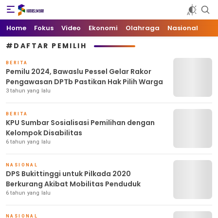
Kata Sumbar
Berita Sumbar Hari Ini
Home
Fokus
Video
Ekonomi
Olahraga
Nasional
#DAFTAR PEMILIH
BERITA
Pemilu 2024, Bawaslu Pessel Gelar Rakor
Pengawasan DPTb Pastikan Hak Pilih Warga
3 tahun yang lalu
BERITA
KPU Sumbar Sosialisasi Pemilihan dengan
Kelompok Disabilitas
6 tahun yang lalu
NASIONAL
DPS Bukittinggi untuk Pilkada 2020
Berkurang Akibat Mobilitas Penduduk
6 tahun yang lalu
NASIONAL