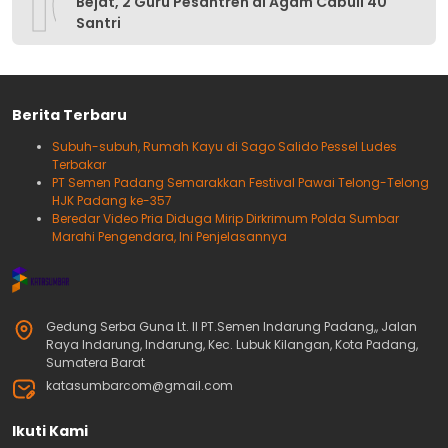
10
Bejat, 2 Guru Pesantren di Agam Cabuli 40
Santri
Berita Terbaru
Subuh-subuh, Rumah Kayu di Sago Salido Pessel Ludes
Terbakar
PT Semen Padang Semarakkan Festival Pawai Telong-Telong
HJK Padang ke-357
Beredar Video Pria Diduga Mirip Dirkrimum Polda Sumbar
Marahi Pengendara, Ini Penjelasannya
Gedung Serba Guna Lt. II PT.Semen Indarung Padang,, Jalan
Raya Indarung, Indarung, Kec. Lubuk Kilangan, Kota Padang,
Sumatera Barat
katasumbarcom@gmail.com
Ikuti Kami