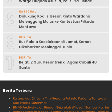
Warga Dugaan Asusila, Polisi: Ya, Benar!
8
NASIONAL
Didukung Koalisi Besar, Rinto Wardana
Melenggang Mulus ke Kontestasi Pilkada
Mentawai
9
BERITA
Bus Palala Kecelakaan di Jambi, Kernet
Dikabarkan Meninggal Dunia
10
BERITA
Bejat, 2 Guru Pesantren di Agam Cabuli 40
Santri
Berita Terbaru
Kurang dari 24 Jam, Tim Klewang Polresta Padang Tangkap
Dua Pelaku Curanmor
BMKG Prediksi Hujan Ringan Sejumlah Wilayah Sumbar Hari Ini
Rumah Kayu di Kuranji Padang Terbakar, 15 Penghuni Selamat