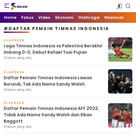
Kata Sumbar
Berita Sumbar Hari Ini
Home
Fokus
Video
Ekonomi
Olahraga
Nasional
#DAFTAR PEMAIN TIMNAS INDONESIA
OLAHRAGA
Laga Timnas Indonesia vs Palestina Berakhir
Imbang 0-0, Debut Rafael Tuai Pujian
3 tahun yang lalu
OLAHRAGA
Daftar Pemain Timnas Indonesia Lawan
Burundi, Tak Ada Nama Sandy Walsh
3 tahun yang lalu
OLAHRAGA
Daftar Pemain Timnas Indonesia AFF 2022,
Tidak Ada Nama Sandy Walsh dan Elkan
Baggott
4 tahun yang lalu