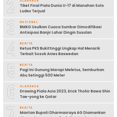
2
OLAHRAGA
Tiket Final Piala Dunia U-17 di Manahan Solo
Ludes Terjual
3
NASIONAL
BMKG Usulkan Cuaca Sumbar Dimodifikasi
Antisipasi Banjir Lahar Dingin Susulan
4
BERITA
Ketua PKS Bukittinggi Ungkap Hal Menarik
Terkait Sosok Anies Baswedan
5
BERITA
Pagi Ini Gunung Marapi Meletus, Semburkan
Abu Setinggi 500 Meter
6
OLAHRAGA
Drawing Piala Asia 2023, Erick Thohir Bawa Shin
Tae-yong ke Qatar
7
BERITA
Mantan Bupati Dharmasraya AG Diamankan