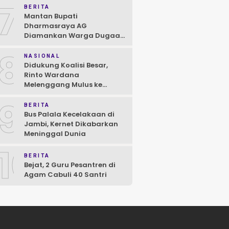
7
BERITA
Mantan Bupati
Dharmasraya AG
Diamankan Warga Dugaan
Asusila, Polisi: Ya, Benar!
8
NASIONAL
Didukung Koalisi Besar,
Rinto Wardana
Melenggang Mulus ke
Kontestasi Pilkada
9
Mentawai
BERITA
Bus Palala Kecelakaan di
Jambi, Kernet Dikabarkan
Meninggal Dunia
10
BERITA
Bejat, 2 Guru Pesantren di
Agam Cabuli 40 Santri