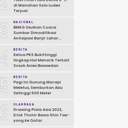
2
di Manahan Solo Ludes
Terjual
3
NASIONAL
BMKG Usulkan Cuaca
Sumbar Dimodifikasi
Antisipasi Banjir Lahar
Dingin Susulan
4
BERITA
Ketua PKS Bukittinggi
Ungkap Hal Menarik Terkait
Sosok Anies Baswedan
5
BERITA
Pagi Ini Gunung Marapi
Meletus, Semburkan Abu
Setinggi 500 Meter
6
OLAHRAGA
Drawing Piala Asia 2023,
Erick Thohir Bawa Shin Tae-
yong ke Qatar