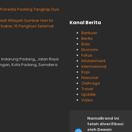
g Polresta Padang Tangkap Dua
lah Wilayah Sumbar Hari Ini
Kanal Berita
rbakar, 15 Penghuni Selamat
Bantuan
Berita
Bola
Ekonomi
Fokus
n Indarung Padang,, Jalan Raya
Infotainment
langan, Kota Padang, Sumatera
Internasional
Kopi
Nasional
Olahraga
Travel
Update
Video
NamaBrand ini
telah diverifikasi
oleh Dewan