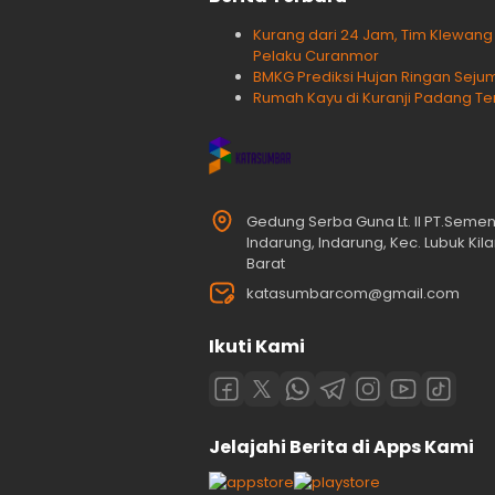
Kurang dari 24 Jam, Tim Klewan
Pelaku Curanmor
BMKG Prediksi Hujan Ringan Sejum
Rumah Kayu di Kuranji Padang Te
Gedung Serba Guna Lt. II PT.Seme
Indarung, Indarung, Kec. Lubuk Ki
Barat
katasumbarcom@gmail.com
Ikuti Kami
Jelajahi Berita di Apps Kami