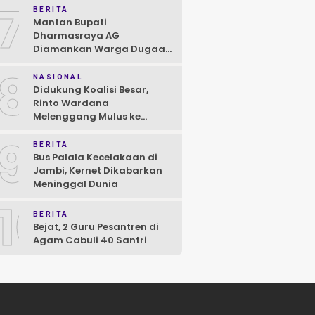
7
BERITA
Mantan Bupati
Dharmasraya AG
Diamankan Warga Dugaan
Asusila, Polisi: Ya, Benar!
8
NASIONAL
Didukung Koalisi Besar,
Rinto Wardana
Melenggang Mulus ke
Kontestasi Pilkada
9
Mentawai
BERITA
Bus Palala Kecelakaan di
Jambi, Kernet Dikabarkan
Meninggal Dunia
10
BERITA
Bejat, 2 Guru Pesantren di
Agam Cabuli 40 Santri