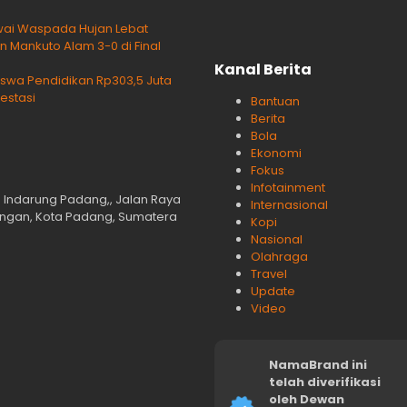
wai Waspada Hujan Lebat
 Mankuto Alam 3-0 di Final
Kanal Berita
swa Pendidikan Rp303,5 Juta
estasi
Bantuan
Berita
Bola
Ekonomi
Fokus
Infotainment
n Indarung Padang,, Jalan Raya
Internasional
langan, Kota Padang, Sumatera
Kopi
Nasional
Olahraga
Travel
Update
Video
NamaBrand ini
telah diverifikasi
oleh Dewan