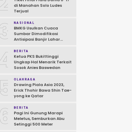
2
di Manahan Solo Ludes
Terjual
3
NASIONAL
BMKG Usulkan Cuaca
Sumbar Dimodifikasi
Antisipasi Banjir Lahar
Dingin Susulan
4
BERITA
Ketua PKS Bukittinggi
Ungkap Hal Menarik Terkait
Sosok Anies Baswedan
5
OLAHRAGA
Drawing Piala Asia 2023,
Erick Thohir Bawa Shin Tae-
yong ke Qatar
6
BERITA
Pagi Ini Gunung Marapi
Meletus, Semburkan Abu
Setinggi 500 Meter