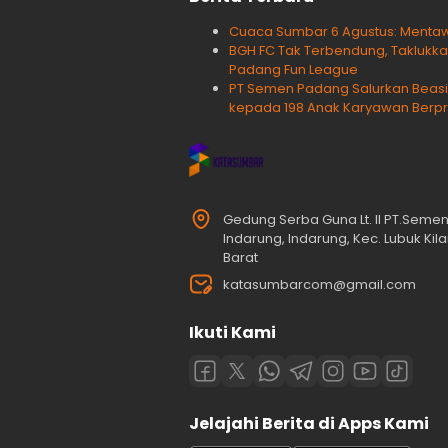
Cuaca Sumbar 6 Agustus: Menta
BGH FC Tak Terbendung, Taklukkan
Padang Fun League
PT Semen Padang Salurkan Beasi
kepada 198 Anak Karyawan Berpr
Gedung Serba Guna Lt. II PT.Seme
Indarung, Indarung, Kec. Lubuk Ki
Barat
katasumbarcom@gmail.com
Ikuti Kami
Jelajahi Berita di Apps Kami