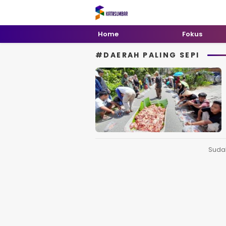
Kata Sumbar
Berita Sumbar Hari Ini
Home
Fokus
#DAERAH PALING SEPI
Suda