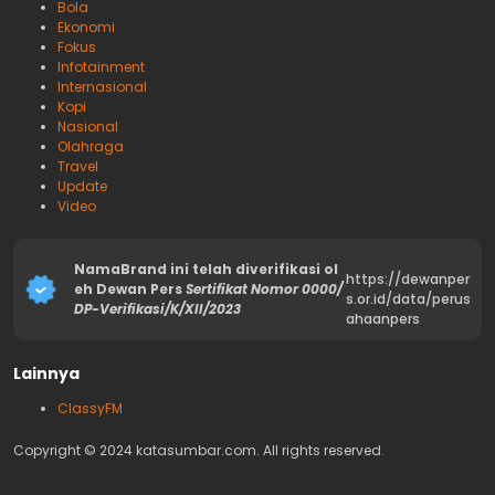
Bola
Ekonomi
Fokus
Infotainment
Internasional
Kopi
Nasional
Olahraga
Travel
Update
Video
NamaBrand ini telah diverifikasi ol
https://dewanper
eh Dewan Pers
Sertifikat Nomor 0000/
s.or.id/data/perus
DP-Verifikasi/K/XII/2023
ahaanpers
Lainnya
ClassyFM
Copyright © 2024 katasumbar.com. All rights reserved.