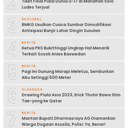
2
Tiket Final Piala Dunia U-17 di Manahan Solo
Ludes Terjual
3
NASIONAL
BMKG Usulkan Cuaca Sumbar Dimodifikasi
Antisipasi Banjir Lahar Dingin Susulan
4
BERITA
Ketua PKS Bukittinggi Ungkap Hal Menarik
Terkait Sosok Anies Baswedan
5
BERITA
Pagi Ini Gunung Marapi Meletus, Semburkan
Abu Setinggi 500 Meter
6
OLAHRAGA
Drawing Piala Asia 2023, Erick Thohir Bawa Shin
Tae-yong ke Qatar
7
BERITA
Mantan Bupati Dharmasraya AG Diamankan
Warga Dugaan Asusila, Polisi: Ya, Benar!