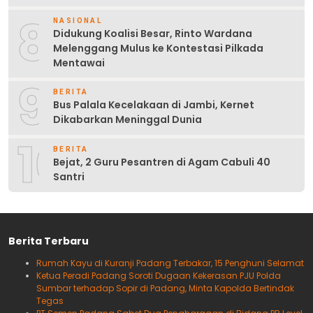
8
NASIONAL
Didukung Koalisi Besar, Rinto Wardana
Melenggang Mulus ke Kontestasi Pilkada
Mentawai
9
BERITA
Bus Palala Kecelakaan di Jambi, Kernet
Dikabarkan Meninggal Dunia
10
BERITA
Bejat, 2 Guru Pesantren di Agam Cabuli 40
Santri
Berita Terbaru
Rumah Kayu di Kuranji Padang Terbakar, 15 Penghuni Selamat
Ketua Peradi Padang Soroti Dugaan Kekerasan PJU Polda
Sumbar terhadap Sopir di Padang, Minta Kapolda Bertindak
Tegas