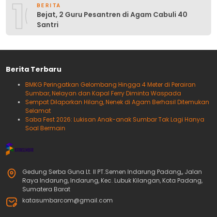
10
BERITA
Bejat, 2 Guru Pesantren di Agam Cabuli 40
Santri
Berita Terbaru
BMKG Peringatkan Gelombang Hingga 4 Meter di Perairan
Sumbar, Nelayan dan Kapal Ferry Diminta Waspada
Sempat Dilaporkan Hilang, Nenek di Agam Berhasil Ditemukan
Selamat
Saba Fest 2026: Lukisan Anak-anak Sumbar Tak Lagi Hanya
Soal Bermain
Gedung Serba Guna Lt. II PT.Semen Indarung Padang,, Jalan
Raya Indarung, Indarung, Kec. Lubuk Kilangan, Kota Padang,
Sumatera Barat
katasumbarcom@gmail.com