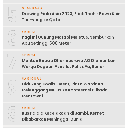
5
OLAHRAGA
Drawing Piala Asia 2023, Erick Thohir Bawa Shin
Tae-yong ke Qatar
6
BERITA
Pagi Ini Gunung Marapi Meletus, Semburkan
Abu Setinggi 500 Meter
7
BERITA
Mantan Bupati Dharmasraya AG Diamankan
Warga Dugaan Asusila, Polisi: Ya, Benar!
8
NASIONAL
Didukung Koalisi Besar, Rinto Wardana
Melenggang Mulus ke Kontestasi Pilkada
Mentawai
9
BERITA
Bus Palala Kecelakaan di Jambi, Kernet
Dikabarkan Meninggal Dunia