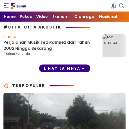
Kata Sumbar
Berita Sumbar Hari Ini
Home
Fokus
Video
Ekonomi
Olahraga
Nasional
#CITA-CITA AKUSTIK
BERITA
Perjalanan Musik Ted Ramnez dari Tahun
2002 Hingga Sekarang
4 tahun yang lalu
LIHAT LAINNYA +
TERPOPULER