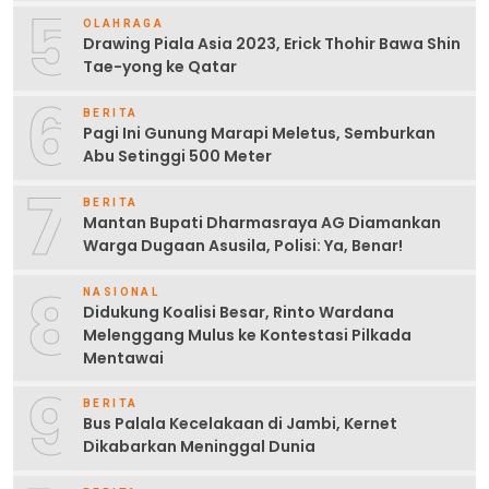
5
OLAHRAGA
Drawing Piala Asia 2023, Erick Thohir Bawa Shin
Tae-yong ke Qatar
6
BERITA
Pagi Ini Gunung Marapi Meletus, Semburkan
Abu Setinggi 500 Meter
7
BERITA
Mantan Bupati Dharmasraya AG Diamankan
Warga Dugaan Asusila, Polisi: Ya, Benar!
8
NASIONAL
Didukung Koalisi Besar, Rinto Wardana
Melenggang Mulus ke Kontestasi Pilkada
Mentawai
9
BERITA
Bus Palala Kecelakaan di Jambi, Kernet
Dikabarkan Meninggal Dunia