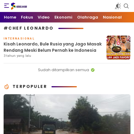
Kata Sumbar
Berita Sumbar Hari Ini
Home
Fokus
Video
Ekonomi
Olahraga
Nasional
#CHEF LEONARDO
INTERNASIONAL
Kisah Leonardo, Bule Rusia yang Jago Masak
Rendang Meski Belum Pernah ke Indonesia
3 tahun yang lalu
Sudah ditampilkan semua
TERPOPULER