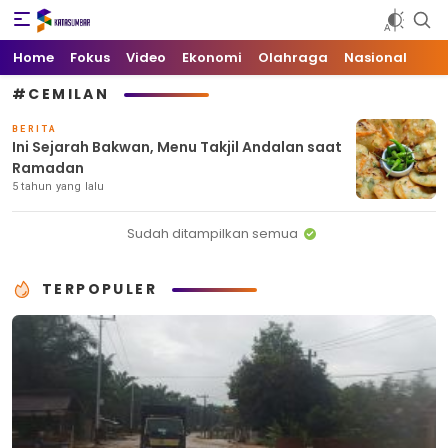
Kata Sumbar
Berita Sumbar Hari Ini
Home
Fokus
Video
Ekonomi
Olahraga
Nasional
#CEMILAN
BERITA
Ini Sejarah Bakwan, Menu Takjil Andalan saat
Ramadan
5 tahun yang lalu
Sudah ditampilkan semua
TERPOPULER