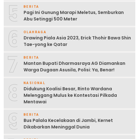
5
BERITA
Pagi Ini Gunung Marapi Meletus, Semburkan
Abu Setinggi 500 Meter
6
OLAHRAGA
Drawing Piala Asia 2023, Erick Thohir Bawa Shin
Tae-yong ke Qatar
7
BERITA
Mantan Bupati Dharmasraya AG Diamankan
Warga Dugaan Asusila, Polisi: Ya, Benar!
8
NASIONAL
Didukung Koalisi Besar, Rinto Wardana
Melenggang Mulus ke Kontestasi Pilkada
Mentawai
9
BERITA
Bus Palala Kecelakaan di Jambi, Kernet
Dikabarkan Meninggal Dunia