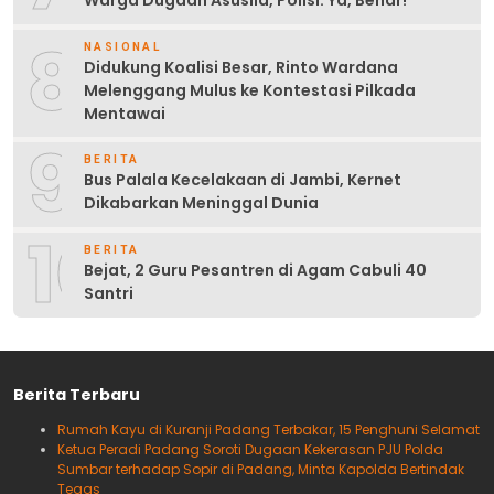
Warga Dugaan Asusila, Polisi: Ya, Benar!
8
NASIONAL
Didukung Koalisi Besar, Rinto Wardana
Melenggang Mulus ke Kontestasi Pilkada
Mentawai
9
BERITA
Bus Palala Kecelakaan di Jambi, Kernet
Dikabarkan Meninggal Dunia
10
BERITA
Bejat, 2 Guru Pesantren di Agam Cabuli 40
Santri
Berita Terbaru
Rumah Kayu di Kuranji Padang Terbakar, 15 Penghuni Selamat
Ketua Peradi Padang Soroti Dugaan Kekerasan PJU Polda
Sumbar terhadap Sopir di Padang, Minta Kapolda Bertindak
Tegas