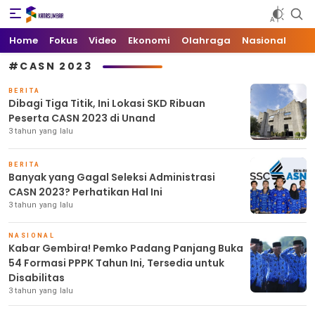
Kata Sumbar
Berita Sumbar Hari Ini
Home
Fokus
Video
Ekonomi
Olahraga
Nasional
#CASN 2023
BERITA
Dibagi Tiga Titik, Ini Lokasi SKD Ribuan
Peserta CASN 2023 di Unand
3 tahun yang lalu
BERITA
Banyak yang Gagal Seleksi Administrasi
CASN 2023? Perhatikan Hal Ini
3 tahun yang lalu
NASIONAL
Kabar Gembira! Pemko Padang Panjang Buka
54 Formasi PPPK Tahun Ini, Tersedia untuk
Disabilitas
3 tahun yang lalu