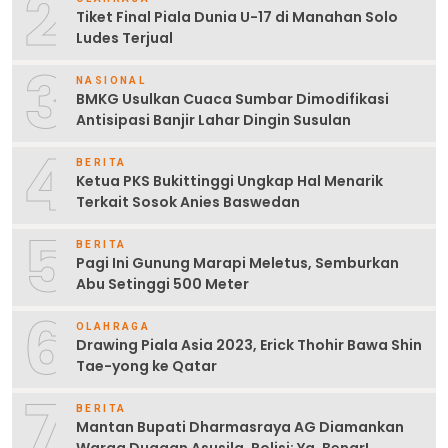
2
Tiket Final Piala Dunia U-17 di Manahan Solo
Ludes Terjual
3
NASIONAL
BMKG Usulkan Cuaca Sumbar Dimodifikasi
Antisipasi Banjir Lahar Dingin Susulan
4
BERITA
Ketua PKS Bukittinggi Ungkap Hal Menarik
Terkait Sosok Anies Baswedan
5
BERITA
Pagi Ini Gunung Marapi Meletus, Semburkan
Abu Setinggi 500 Meter
6
OLAHRAGA
Drawing Piala Asia 2023, Erick Thohir Bawa Shin
Tae-yong ke Qatar
7
BERITA
Mantan Bupati Dharmasraya AG Diamankan