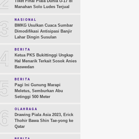
2
Tiket Final Piala Dunia U-17 di
Manahan Solo Ludes Terjual
3
NASIONAL
BMKG Usulkan Cuaca Sumbar
Dimodifikasi Antisipasi Banjir
Lahar Dingin Susulan
4
BERITA
Ketua PKS Bukittinggi Ungkap
Hal Menarik Terkait Sosok Anies
Baswedan
5
BERITA
Pagi Ini Gunung Marapi
Meletus, Semburkan Abu
Setinggi 500 Meter
6
OLAHRAGA
Drawing Piala Asia 2023, Erick
Thohir Bawa Shin Tae-yong ke
Qatar
BERITA