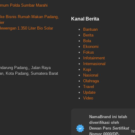
krimum Polda Sumbar Marahi
un ke Bisnis Rumah Makan Padang,
Kanal Berita
ier
wengan 1.350 Liter Bio Solar
Bantuan
Berita
Bola
Ekonomi
Fokus
Infotainment
Internasional
ndarung Padang,, Jalan Raya
Kopi
gan, Kota Padang, Sumatera Barat
Nasional
Olahraga
Travel
Update
Video
NamaBrand ini telah
diverifikasi oleh
Dewan Pers
Sertifikat
ht
Nomor 0000/DP-