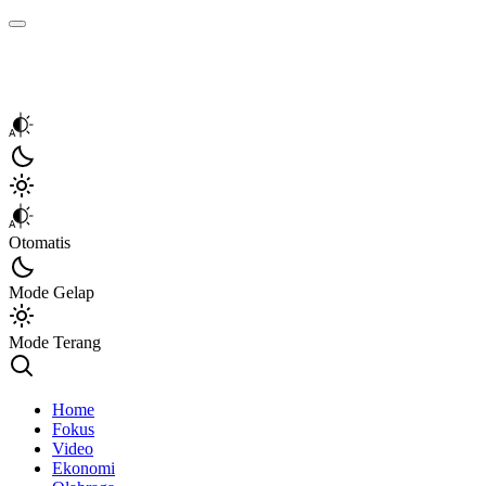
Kata Sumbar
Berita Sumbar Hari Ini
Otomatis
Mode Gelap
Mode Terang
Home
Fokus
Video
Ekonomi