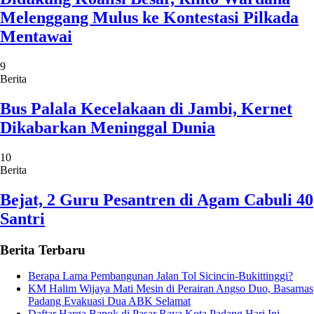
Melenggang Mulus ke Kontestasi Pilkada
Mentawai
9
Berita
Bus Palala Kecelakaan di Jambi, Kernet
Dikabarkan Meninggal Dunia
10
Berita
Bejat, 2 Guru Pesantren di Agam Cabuli 40
Santri
Berita Terbaru
Berapa Lama Pembangunan Jalan Tol Sicincin-Bukittinggi?
KM Halim Wijaya Mati Mesin di Perairan Angso Duo, Basarnas
Padang Evakuasi Dua ABK Selamat
Daftar Harga Bapok di Pasar Raya Kota Padang Hari Ini