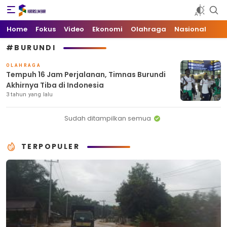
Kata Sumbar
Berita Sumbar Hari Ini
Home
Fokus
Video
Ekonomi
Olahraga
Nasional
#BURUNDI
OLAHRAGA
Tempuh 16 Jam Perjalanan, Timnas Burundi
Akhirnya Tiba di Indonesia
3 tahun yang lalu
Sudah ditampilkan semua
TERPOPULER