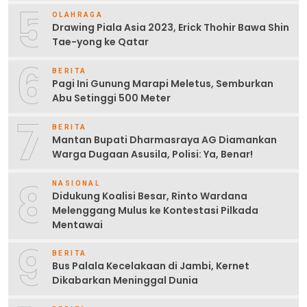
5
OLAHRAGA
Drawing Piala Asia 2023, Erick Thohir Bawa Shin
Tae-yong ke Qatar
6
BERITA
Pagi Ini Gunung Marapi Meletus, Semburkan
Abu Setinggi 500 Meter
7
BERITA
Mantan Bupati Dharmasraya AG Diamankan
Warga Dugaan Asusila, Polisi: Ya, Benar!
8
NASIONAL
Didukung Koalisi Besar, Rinto Wardana
Melenggang Mulus ke Kontestasi Pilkada
Mentawai
9
BERITA
Bus Palala Kecelakaan di Jambi, Kernet
Dikabarkan Meninggal Dunia