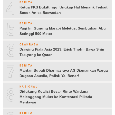
4
BERITA
Ketua PKS Bukittinggi Ungkap Hal Menarik Terkait
Sosok Anies Baswedan
5
BERITA
Pagi Ini Gunung Marapi Meletus, Semburkan Abu
Setinggi 500 Meter
6
OLAHRAGA
Drawing Piala Asia 2023, Erick Thohir Bawa Shin
Tae-yong ke Qatar
7
BERITA
Mantan Bupati Dharmasraya AG Diamankan Warga
Dugaan Asusila, Polisi: Ya, Benar!
8
NASIONAL
Didukung Koalisi Besar, Rinto Wardana
Melenggang Mulus ke Kontestasi Pilkada
Mentawai
BERITA