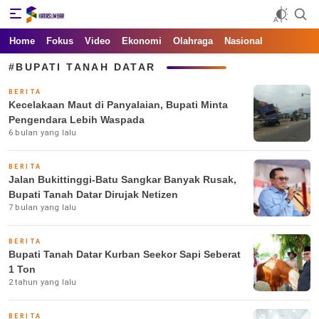
Kata Sumbar
Berita Sumbar Hari Ini
Home
Fokus
Video
Ekonomi
Olahraga
Nasional
#BUPATI TANAH DATAR
BERITA
Kecelakaan Maut di Panyalaian, Bupati Minta
Pengendara Lebih Waspada
6 bulan yang lalu
BERITA
Jalan Bukittinggi-Batu Sangkar Banyak Rusak,
Bupati Tanah Datar Dirujak Netizen
7 bulan yang lalu
BERITA
Bupati Tanah Datar Kurban Seekor Sapi Seberat
1 Ton
2 tahun yang lalu
BERITA