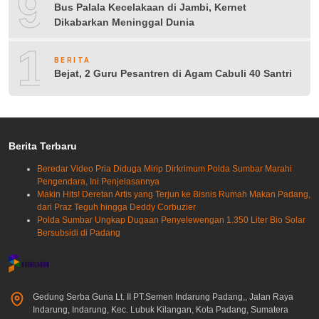
9
Bus Palala Kecelakaan di Jambi, Kernet
Dikabarkan Meninggal Dunia
10
BERITA
Bejat, 2 Guru Pesantren di Agam Cabuli 40 Santri
Berita Terbaru
Beredar Video Pria Diduga Mirip Dirkrimum Polda Sumbar Marahi
Pengendara, Ini Penjelasannya
Makin Hits! Deretan Artis yang Terjun ke Bisnis Rumah Makan Padang,
dari Praz Teguh hingga Deddy Corbuzier
Polda Sumbar Ungkap Dugaan Penyelewengan 1.350 Liter Bio Solar
Bersubsidi di Padang
Gedung Serba Guna Lt. II PT.Semen Indarung Padang,, Jalan Raya
Indarung, Indarung, Kec. Lubuk Kilangan, Kota Padang, Sumatera