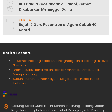
9
Bus Palala Kecelakaan di Jambi, Kernet
Dikabarkan Meninggal Dunia
10
BERITA
Bejat, 2 Guru Pesantren di Agam Cabuli 40
Santri
Berita Terbaru
PT Semen Padang Sabet Dua Penghargaan di Bidang PR Level
Nasional
Dramatis, Ibu Hamil Melahirkan di KMP Ambu-Ambu Saat
Menuju Padang
Subuh-subuh, Rumah Kayu di Sago Salido Pessel Ludes
Terbakar
Gedung Serba Guna Lt. II PT.Semen Indarung Padang,, Jalan
Raya Indarung, Indarung, Kec. Lubuk Kilangan, Kota Padang,