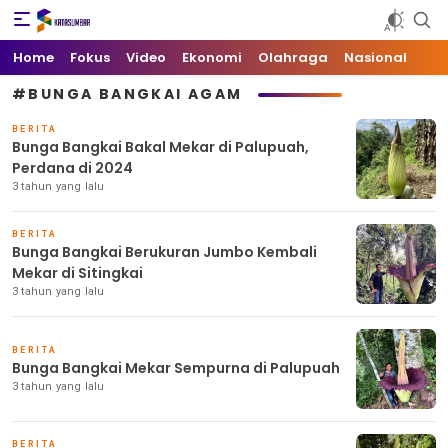
Kata Sumbar
Berita Sumbar Hari Ini
Home
Fokus
Video
Ekonomi
Olahraga
Nasional
#BUNGA BANGKAI AGAM
BERITA
Bunga Bangkai Bakal Mekar di Palupuah,
Perdana di 2024
3 tahun yang lalu
BERITA
Bunga Bangkai Berukuran Jumbo Kembali
Mekar di Sitingkai
3 tahun yang lalu
BERITA
Bunga Bangkai Mekar Sempurna di Palupuah
3 tahun yang lalu
BERITA