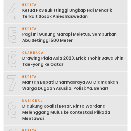
4
BERITA
Ketua PKS Bukittinggi Ungkap Hal Menarik
Terkait Sosok Anies Baswedan
5
BERITA
Pagi Ini Gunung Marapi Meletus, Semburkan
Abu Setinggi 500 Meter
6
OLAHRAGA
Drawing Piala Asia 2023, Erick Thohir Bawa Shin
Tae-yong ke Qatar
7
BERITA
Mantan Bupati Dharmasraya AG Diamankan
Warga Dugaan Asusila, Polisi: Ya, Benar!
8
NASIONAL
Didukung Koalisi Besar, Rinto Wardana
Melenggang Mulus ke Kontestasi Pilkada
Mentawai
BERITA