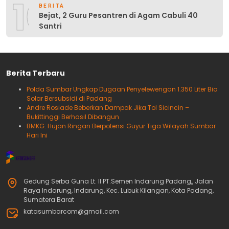
10
BERITA
Bejat, 2 Guru Pesantren di Agam Cabuli 40
Santri
Berita Terbaru
Polda Sumbar Ungkap Dugaan Penyelewengan 1.350 Liter Bio
Solar Bersubsidi di Padang
Andre Rosiade Beberkan Dampak Jika Tol Sicincin –
Bukittinggi Berhasil Dibangun
BMKG: Hujan Ringan Berpotensi Guyur Tiga Wilayah Sumbar
Hari Ini
Gedung Serba Guna Lt. II PT.Semen Indarung Padang,, Jalan
Raya Indarung, Indarung, Kec. Lubuk Kilangan, Kota Padang,
Sumatera Barat
katasumbarcom@gmail.com