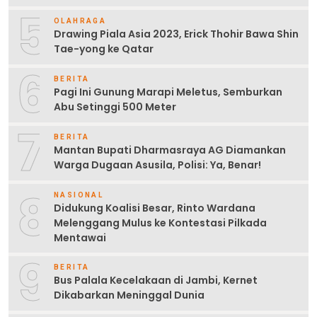
5
OLAHRAGA
Drawing Piala Asia 2023, Erick Thohir Bawa Shin
Tae-yong ke Qatar
6
BERITA
Pagi Ini Gunung Marapi Meletus, Semburkan
Abu Setinggi 500 Meter
7
BERITA
Mantan Bupati Dharmasraya AG Diamankan
Warga Dugaan Asusila, Polisi: Ya, Benar!
8
NASIONAL
Didukung Koalisi Besar, Rinto Wardana
Melenggang Mulus ke Kontestasi Pilkada
Mentawai
9
BERITA
Bus Palala Kecelakaan di Jambi, Kernet
Dikabarkan Meninggal Dunia