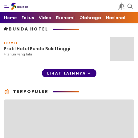
Kata Sumbar
Berita Sumbar Hari Ini
Home
Fokus
Video
Ekonomi
Olahraga
Nasional
#BUNDA HOTEL
TRAVEL
Profil Hotel Bunda Bukittinggi
4 tahun yang lalu
LIHAT LAINNYA +
TERPOPULER