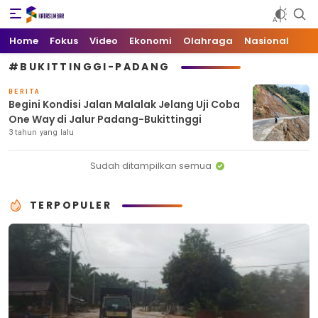
Kata Sumbar
Berita Sumbar Hari Ini
Home
Fokus
Video
Ekonomi
Olahraga
Nasional
#BUKITTINGGI-PADANG
BERITA
Begini Kondisi Jalan Malalak Jelang Uji Coba
One Way di Jalur Padang-Bukittinggi
3 tahun yang lalu
Sudah ditampilkan semua
TERPOPULER