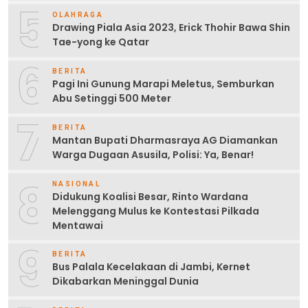
5
OLAHRAGA
Drawing Piala Asia 2023, Erick Thohir Bawa Shin
Tae-yong ke Qatar
6
BERITA
Pagi Ini Gunung Marapi Meletus, Semburkan
Abu Setinggi 500 Meter
7
BERITA
Mantan Bupati Dharmasraya AG Diamankan
Warga Dugaan Asusila, Polisi: Ya, Benar!
8
NASIONAL
Didukung Koalisi Besar, Rinto Wardana
Melenggang Mulus ke Kontestasi Pilkada
Mentawai
9
BERITA
Bus Palala Kecelakaan di Jambi, Kernet
Dikabarkan Meninggal Dunia