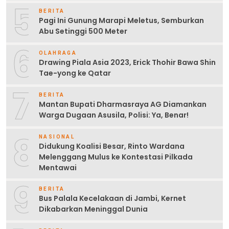
5
BERITA
Pagi Ini Gunung Marapi Meletus, Semburkan
Abu Setinggi 500 Meter
6
OLAHRAGA
Drawing Piala Asia 2023, Erick Thohir Bawa Shin
Tae-yong ke Qatar
7
BERITA
Mantan Bupati Dharmasraya AG Diamankan
Warga Dugaan Asusila, Polisi: Ya, Benar!
8
NASIONAL
Didukung Koalisi Besar, Rinto Wardana
Melenggang Mulus ke Kontestasi Pilkada
Mentawai
9
BERITA
Bus Palala Kecelakaan di Jambi, Kernet
Dikabarkan Meninggal Dunia