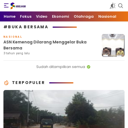
Kata Sumbar
Berita Sumbar Hari Ini
Home
Fokus
Video
Ekonomi
Olahraga
Nasional
#BUKA BERSAMA
NASIONAL
ASN Kemenag Dilarang Menggelar Buka
Bersama
3 tahun yang lalu
Sudah ditampilkan semua
TERPOPULER