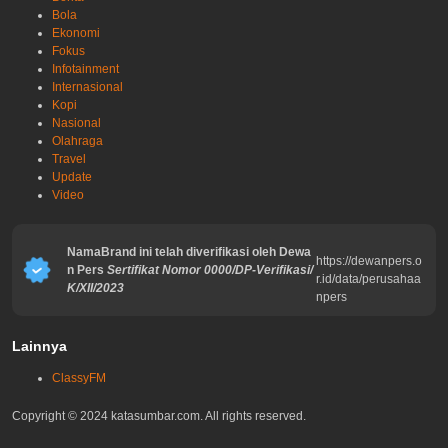
Bola
Ekonomi
Fokus
Infotainment
Internasional
Kopi
Nasional
Olahraga
Travel
Update
Video
NamaBrand ini telah diverifikasi oleh Dewa
https://dewanpers.o
n Pers
Sertifikat Nomor 0000/DP-Verifikasi/
r.id/data/perusahaa
K/XII/2023
npers
Lainnya
ClassyFM
Copyright © 2024 katasumbar.com. All rights reserved.