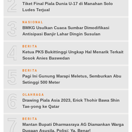
2
Tiket Final Piala Dunia U-17 di Manahan Solo
Ludes Terjual
3
NASIONAL
BMKG Usulkan Cuaca Sumbar Dimodifikasi
Antisipasi Banjir Lahar Dingin Susulan
4
BERITA
Ketua PKS Bukittinggi Ungkap Hal Menarik Terkait
Sosok Anies Baswedan
5
BERITA
Pagi Ini Gunung Marapi Meletus, Semburkan Abu
Setinggi 500 Meter
6
OLAHRAGA
Drawing Piala Asia 2023, Erick Thohir Bawa Shin
Tae-yong ke Qatar
7
BERITA
Mantan Bupati Dharmasraya AG Diamankan Warga
Dugaan Asusila, Polisi: Ya, Benar!