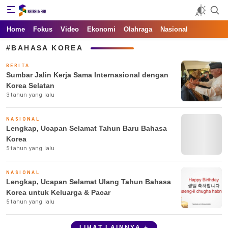
Kata Sumbar
Berita Sumbar Hari Ini
Home
Fokus
Video
Ekonomi
Olahraga
Nasional
#BAHASA KOREA
BERITA
Sumbar Jalin Kerja Sama Internasional dengan
Korea Selatan
3 tahun yang lalu
NASIONAL
Lengkap, Ucapan Selamat Tahun Baru Bahasa
Korea
5 tahun yang lalu
NASIONAL
Lengkap, Ucapan Selamat Ulang Tahun Bahasa
Korea untuk Keluarga & Pacar
5 tahun yang lalu
LIHAT LAINNYA +