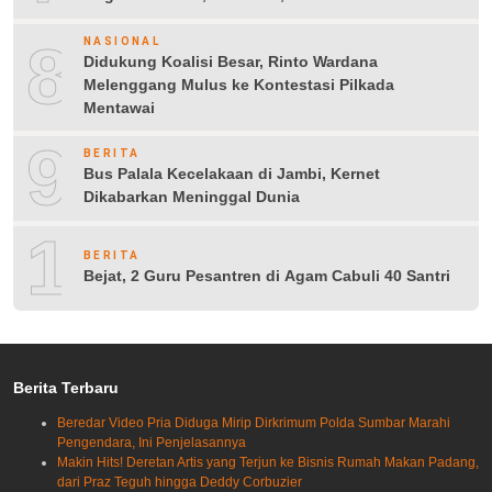
8
NASIONAL
Didukung Koalisi Besar, Rinto Wardana
Melenggang Mulus ke Kontestasi Pilkada
Mentawai
9
BERITA
Bus Palala Kecelakaan di Jambi, Kernet
Dikabarkan Meninggal Dunia
10
BERITA
Bejat, 2 Guru Pesantren di Agam Cabuli 40 Santri
Berita Terbaru
Beredar Video Pria Diduga Mirip Dirkrimum Polda Sumbar Marahi
Pengendara, Ini Penjelasannya
Makin Hits! Deretan Artis yang Terjun ke Bisnis Rumah Makan Padang,
dari Praz Teguh hingga Deddy Corbuzier