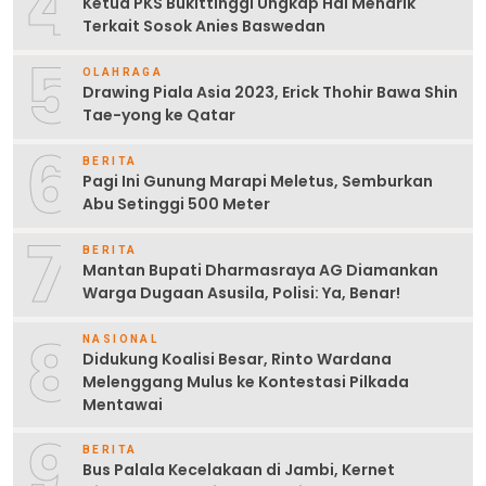
4
Ketua PKS Bukittinggi Ungkap Hal Menarik
Terkait Sosok Anies Baswedan
5
OLAHRAGA
Drawing Piala Asia 2023, Erick Thohir Bawa Shin
Tae-yong ke Qatar
6
BERITA
Pagi Ini Gunung Marapi Meletus, Semburkan
Abu Setinggi 500 Meter
7
BERITA
Mantan Bupati Dharmasraya AG Diamankan
Warga Dugaan Asusila, Polisi: Ya, Benar!
8
NASIONAL
Didukung Koalisi Besar, Rinto Wardana
Melenggang Mulus ke Kontestasi Pilkada
Mentawai
9
BERITA
Bus Palala Kecelakaan di Jambi, Kernet