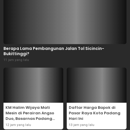
Berapa Lama Pembangunan Jalan Tol Sicincin-
Bukittinggi?
11 jam yang lalu
KM Halim Wijaya Mati
Daftar Harga Bapok di
Mesin di Perairan Angso
Pasar Raya Kota Padang
Duo, Basarnas Padang
Hari Ini
Evakuasi Dua ABK Selamat
12 jam yang lalu
13 jam yang lalu