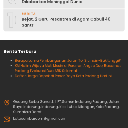
Dikabarkan Meninggal Dunia
10
BERITA
Bejat, 2 Guru Pesantren di Agam Cabuli 40
Santri
Berita Terbaru
Berapa Lama Pembangunan Jalan Tol Sicincin-Bukittinggi?
KM Halim Wijaya Mati Mesin di Perairan Angso Duo, Basarnas
Padang Evakuasi Dua ABK Selamat
Daftar Harga Bapok di Pasar Raya Kota Padang Hari Ini
Gedung Serba Guna Lt. II PT.Semen Indarung Padang,, Jalan
Raya Indarung, Indarung, Kec. Lubuk Kilangan, Kota Padang,
Sumatera Barat
katasumbarcom@gmail.com