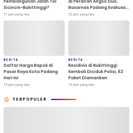
Pembangunan Jalan Tol
di Perairan Angso Duo,
Sicincin-Bukittinggi?
Basarnas Padang Evakuasi
Dua ABK Selamat
11 jam yang lalu
12 jam yang lalu
BERITA
BERITA
Daftar Harga Bapok di
Residivis di Bukittinggi
Pasar Raya Kota Padang
Kembali Diciduk Polisi, 62
Hari Ini
Paket Diamankan
13 jam yang lalu
15 jam yang lalu
TERPOPULER