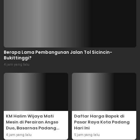
Berapa Lama Pembangunan Jalan Tol Sicincin-
Bukittinggi?
4 jam yang lalu
KM Halim Wijaya Mati
Daftar Harga Bapok di
Mesin di Perairan Angso
Pasar Raya Kota Padang
Duo, Basarnas Padang
Hari Ini
Evakuasi Dua ABK Selamat
4 jam yang lalu
5 jam yang lalu