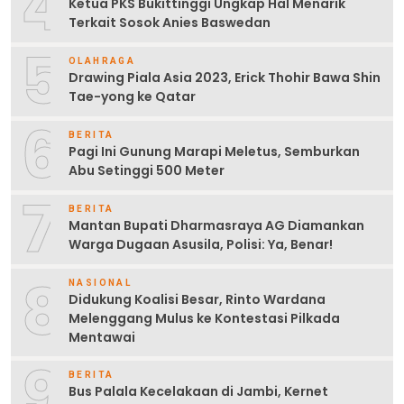
4
Ketua PKS Bukittinggi Ungkap Hal Menarik
Terkait Sosok Anies Baswedan
5
OLAHRAGA
Drawing Piala Asia 2023, Erick Thohir Bawa Shin
Tae-yong ke Qatar
6
BERITA
Pagi Ini Gunung Marapi Meletus, Semburkan
Abu Setinggi 500 Meter
7
BERITA
Mantan Bupati Dharmasraya AG Diamankan
Warga Dugaan Asusila, Polisi: Ya, Benar!
8
NASIONAL
Didukung Koalisi Besar, Rinto Wardana
Melenggang Mulus ke Kontestasi Pilkada
Mentawai
9
BERITA
Bus Palala Kecelakaan di Jambi, Kernet