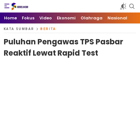
Kata Sumbar
Berita Sumbar Hari Ini
Home
Fokus
Video
Ekonomi
Olahraga
Nasional
KATA SUMBAR
BERITA
Puluhan Pengawas TPS Pasbar
Reaktif Lewat Rapid Test