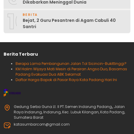
Dikabarkan Meninggal Dunia
10
BERITA
Bejat, 2 Guru Pesantren di Agam Cabuli 40
Santri
Berita Terbaru
Berapa Lama Pembangunan Jalan Tol Sicincin-Bukittinggi?
KM Halim Wijaya Mati Mesin di Perairan Angso Duo, Basarnas
Padang Evakuasi Dua ABK Selamat
Daftar Harga Bapok di Pasar Raya Kota Padang Hari Ini
Gedung Serba Guna Lt. II PT.Semen Indarung Padang,, Jalan
Raya Indarung, Indarung, Kec. Lubuk Kilangan, Kota Padang,
Sumatera Barat
katasumbarcom@gmail.com