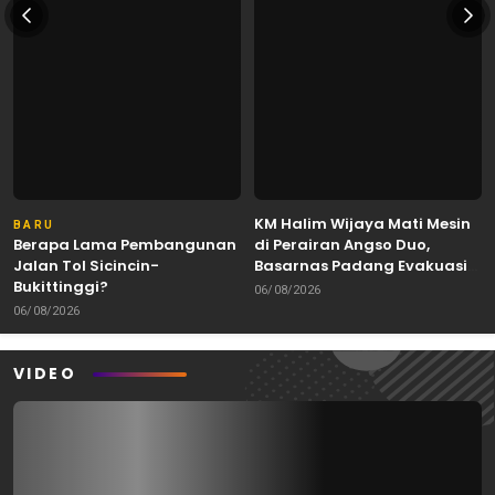
KM Halim Wijaya Mati Mesin
BARU
Berapa Lama Pembangunan
di Perairan Angso Duo,
Jalan Tol Sicincin-
Basarnas Padang Evakuasi
Bukittinggi?
Dua ABK Selamat
06/08/2026
06/08/2026
VIDEO