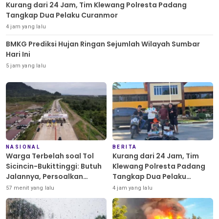
Kurang dari 24 Jam, Tim Klewang Polresta Padang
Tangkap Dua Pelaku Curanmor
4 jam yang lalu
BMKG Prediksi Hujan Ringan Sejumlah Wilayah Sumbar
Hari Ini
5 jam yang lalu
NASIONAL
BERITA
Warga Terbelah soal Tol
Kurang dari 24 Jam, Tim
Sicincin-Bukittinggi: Butuh
Klewang Polresta Padang
Jalannya, Persoalkan
Tangkap Dua Pelaku
Trasenya
Curanmor
57 menit yang lalu
4 jam yang lalu