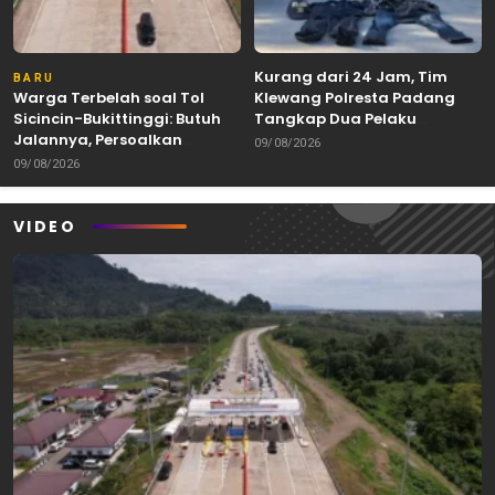
Kurang dari 24 Jam, Tim
BARU
Warga Terbelah soal Tol
Klewang Polresta Padang
Sicincin-Bukittinggi: Butuh
Tangkap Dua Pelaku
Jalannya, Persoalkan
Curanmor
09/08/2026
Trasenya
09/08/2026
VIDEO