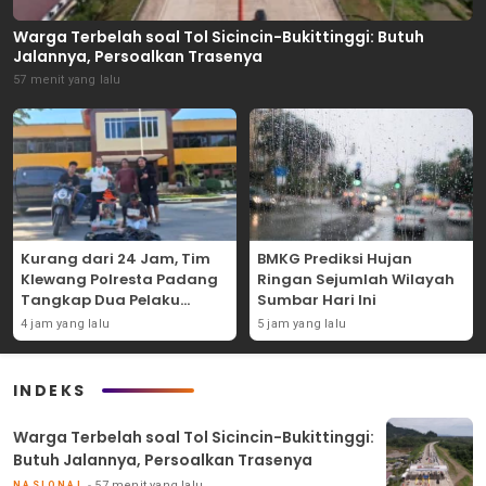
Warga Terbelah soal Tol Sicincin-Bukittinggi: Butuh
Jalannya, Persoalkan Trasenya
57 menit yang lalu
Kurang dari 24 Jam, Tim
BMKG Prediksi Hujan
Klewang Polresta Padang
Ringan Sejumlah Wilayah
Tangkap Dua Pelaku
Sumbar Hari Ini
Curanmor
4 jam yang lalu
5 jam yang lalu
INDEKS
Warga Terbelah soal Tol Sicincin-Bukittinggi:
Butuh Jalannya, Persoalkan Trasenya
57 menit yang lalu
NASIONAL