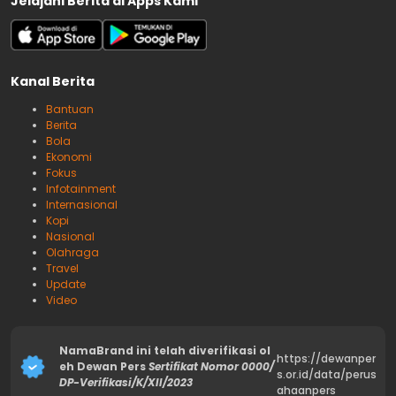
Jelajahi Berita di Apps Kami
Kanal Berita
Bantuan
Berita
Bola
Ekonomi
Fokus
Infotainment
Internasional
Kopi
Nasional
Olahraga
Travel
Update
Video
NamaBrand ini telah diverifikasi ol
https://dewanper
eh Dewan Pers
Sertifikat Nomor 0000/
s.or.id/data/perus
DP-Verifikasi/K/XII/2023
ahaanpers